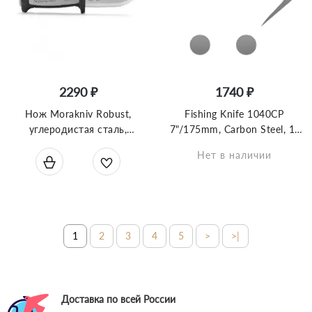
2290 ₽
1740 ₽
Нож Morakniv Robust,
Fishing Knife 1040CP
углеродистая сталь,
7"/175mm, Carbon Steel, 1-
пластиковая ручка, 12249
1040С-Р
Нет в наличии
1
2
3
4
5
>
>|
Доставка по всей России