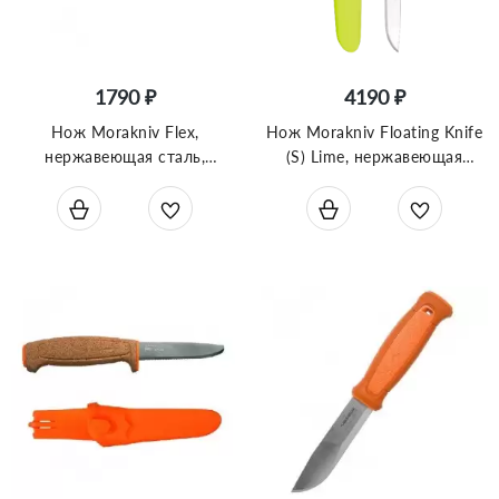
1790 ₽
4190 ₽
Нож Morakniv Flex,
Нож Morakniv Floating Knife
нержавеющая сталь,
(S) Lime, нержавеющая
резиновая ручка со светло-
сталь, пробковая ручка,
синей вставкой, 12248
зеленый, 13686