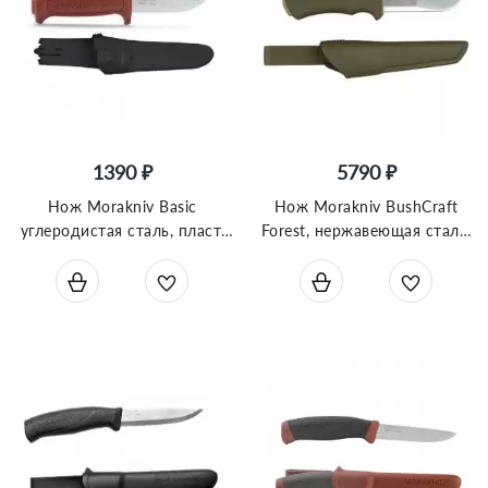
1390 ₽
5790 ₽
Нож Morakniv Basic
Нож Morakniv BushCraft
углеродистая сталь, пласт.
Forest, нержавеющая сталь,
ручка (красный), 12147
рез. рукоять, 12493