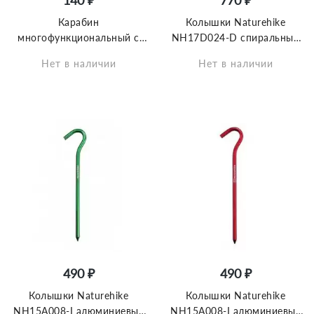
140 ₽
770 ₽
Карабин
Колышки Naturehike
многофункциональный с
NH17D024-D спиральный
муфтой Naturehike
алюминиевый 25см L (4шт)
Нет в наличии
Нет в наличии
NH15A008-D D-Type 8cm
красный, 6927595723340
чёрный
490 ₽
490 ₽
Колышки Naturehike
Колышки Naturehike
NH15A008-I алюминиевые
NH15A008-I алюминиевые