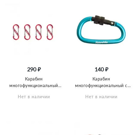
290 ₽
140 ₽
Карабин
Карабин
многофункциональный
многофункциональный с
Naturehike NH20GS004 S-
муфтой Naturehike
Нет в наличии
Нет в наличии
Type 4 см, 4шт
NH15A005-H D-Type 6cm
голубой