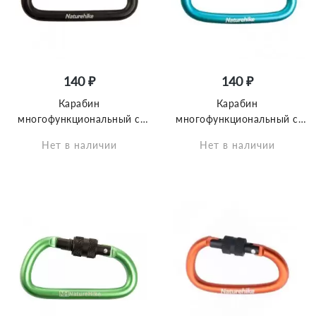
140 ₽
140 ₽
Карабин
Карабин
многофункциональный с
многофункциональный с
муфтой Naturehike
муфтой Naturehike
Нет в наличии
Нет в наличии
NH15A005-H D-Type 6cm
NH15A008-D D-Type 8cm
чёрный
голубой