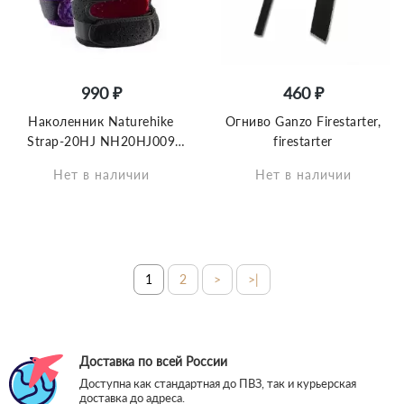
990 ₽
460 ₽
Наколенник Naturehike
Огниво Ganzo Firestarter,
Strap-20HJ NH20HJ009
firestarter
двойная регулируемая
Нет в наличии
Нет в наличии
защита сухожилия мужской
черный, 6927595749173
1
2
>
>|
Доставка по всей России
Доступна как стандартная до ПВЗ, так и курьерская
доставка до адреса.