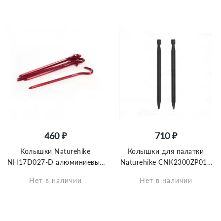
460 ₽
710 ₽
Колышки Naturehike
Колышки для палатки
NH17D027-D алюминиевые
Naturehike CNK2300ZP016
для палатки (6 шт.) 17 см,
алюминиевые 20cm 8шт
Нет в наличии
Нет в наличии
красные, 6927595723371
чёрный