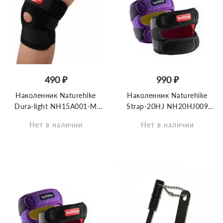
490 ₽
990 ₽
Наколенник Naturehike
Наколенник Naturehike
Dura-light NH15A001-M
Strap-20HJ NH20HJ009
черный, 6927595718506
двойная регулируемая
Нет в наличии
Нет в наличии
защита сухожилия женский
фиолетовый,
6927595749180