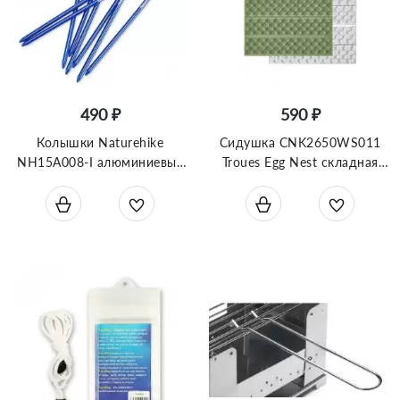
490 ₽
590 ₽
Колышки Naturehike
Сидушка CNK2650WS011
NH15A008-I алюминиевые
Troues Egg Nest складная
для палатки (8 шт.) 18 см,
зеленая
синий, 6927595717806