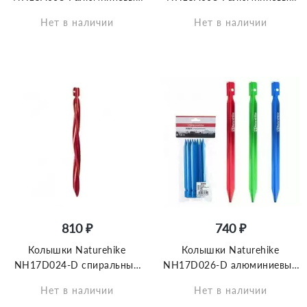
для палатки (8 шт.) 18 см,
для палатки (8 шт.) 18 см,
Нет в наличии
Нет в наличии
зелёный, 6927595717806-GR
красный, 6927595717806-R
810 ₽
740 ₽
Колышки Naturehike
Колышки Naturehike
NH17D024-D спиральный
NH17D026-D алюминиевый
алюминиевый 15см S (8шт)
Vобразный (8 шт.)Красный,
Нет в наличии
Нет в наличии
красный, 6927595723333
6927595723364