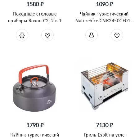
1580 ₽
1090 ₽
Походные столовые
Чайник туристический
приборы Roxon C2, 2 в 1
Naturehike CNK2450CF010
0.8л серый
1790 ₽
7130 ₽
Чайник туристический
Гриль Esbit на угле