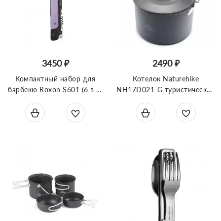
3450 ₽
2490 ₽
Компактный набор для
Котелок Naturehike
барбекю Roxon S601 (6 в 1)
NH17D021-G туристический
фиолетовый
подвесной 4-6 персон серый