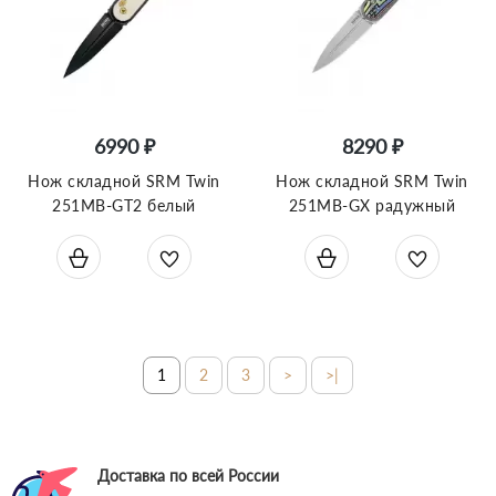
6990 ₽
8290 ₽
Нож складной SRM Twin
Нож складной SRM Twin
251MB-GT2 белый
251MB-GX радужный
1
2
3
>
>|
Доставка по всей России