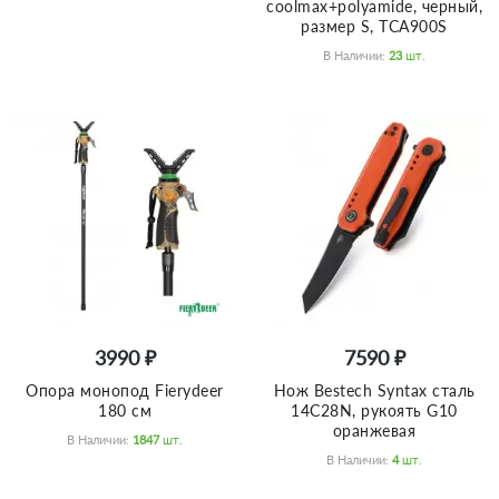
coolmax+polyamide, черный,
размер S, TCA900S
В Наличии:
23
Шт.
3990 ₽
7590 ₽
Опора монопод Fierydeer
Нож Bestech Syntax сталь
180 см
14C28N, рукоять G10
оранжевая
В Наличии:
1847
Шт.
В Наличии:
4
Шт.