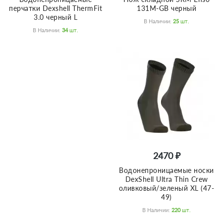
перчатки Dexshell ThermFit
131M-GB черный
3.0 черный L
В Наличии:
25
Шт.
В Наличии:
34
Шт.
2470 ₽
Водонепроницаемые носки
DexShell Ultra Thin Crew
оливковый/зеленый XL (47-
49)
В Наличии:
220
Шт.