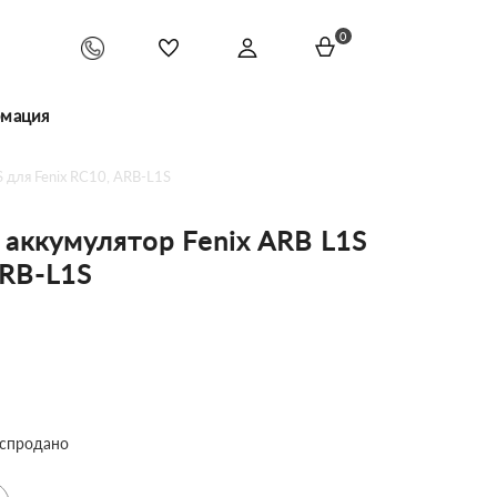
0
мация
 для Fenix RC10, ARB-L1S
аккумулятор Fenix ARB L1S
ARB-L1S
спродано