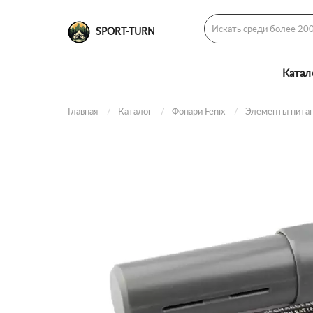
SPORT-TURN
Катал
Главная
Каталог
Фонари Fenix
Элементы питан