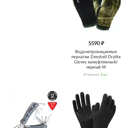
5590 ₽
Водонепроницаемые
перчатки Dexshell Drylite
Gloves камуфляжный/
черный M
В Наличии:
1
Шт.