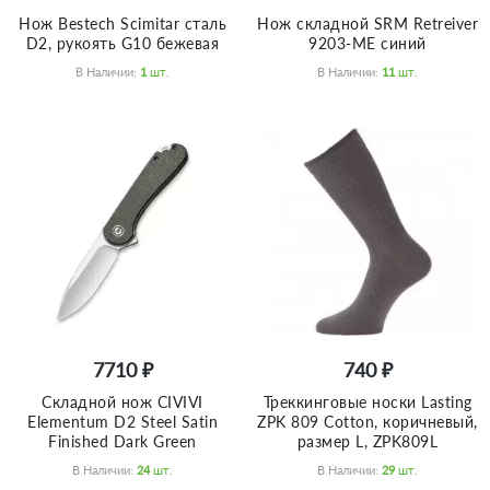
Нож Bestech Scimitar сталь
Нож складной SRM Retreiver
D2, рукоять G10 бежевая
9203-ME синий
В Наличии:
1
Шт.
В Наличии:
11
Шт.
7710 ₽
740 ₽
Складной нож CIVIVI
Треккинговые носки Lasting
Elementum D2 Steel Satin
ZPK 809 Cotton, коричневый,
Finished Dark Green
размер L, ZPK809L
В Наличии:
24
Шт.
В Наличии:
29
Шт.