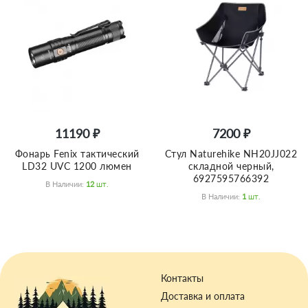
11190 ₽
7200 ₽
Фонарь Fenix тактический
Стул Naturehike NH20JJ022
LD32 UVC 1200 люмен
складной черный,
6927595766392
В Наличии:
12
Шт.
В Наличии:
1
Шт.
Контакты
Доставка и оплата