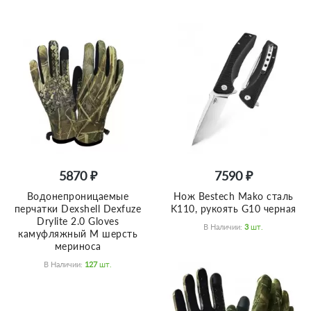
5870 ₽
7590 ₽
Водонепроницаемые
Нож Bestech Mako сталь
перчатки Dexshell Dexfuze
K110, рукоять G10 черная
Drylite 2.0 Gloves
В Наличии:
3
Шт.
камуфляжный M шерсть
мериноса
В Наличии:
127
Шт.