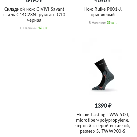
Складной нож CIVIVI Savant
Нож Ruike P801-J,
сталь C14C28N, рукоять G10
оранжевый
черная
В Наличии:
39
Шт.
В Наличии:
16
Шт.
1390 ₽
Носки Lasting TWW 900,
microfiber+polypropylene,
черный с серой вставкой,
размер S, TWW900-S