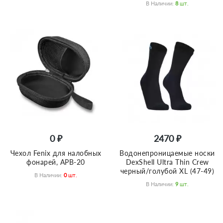
В Наличии:
8
Шт.
0 ₽
2470 ₽
Чехол Fenix для налобных
Водонепроницаемые носки
фонарей, APB-20
DexShell Ultra Thin Crew
черный/голубой XL (47-49)
В Наличии:
0
Шт.
В Наличии:
9
Шт.