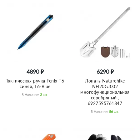
4890 ₽
6290 ₽
Тактическая ручка Fenix T6
Лопата Naturehike
синяя, T6-Blue
NH20GJ002
многофункциональная
В Наличии:
2
Шт.
серебряный ,
6927595761847
В Наличии:
56
Шт.