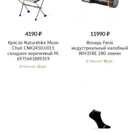
4190 ₽
11990 ₽
Кресло Naturehike Moon
Фонарь Fenix
Chair CNK2450JJ015
индустриальный налобный
складное коричневый M,
WH35RE 280 люмен
6975641889359
В Наличии:
92
Шт.
В Наличии:
11
Шт.