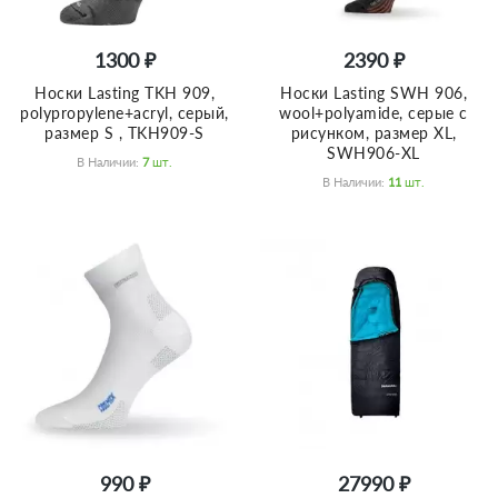
1300 ₽
2390 ₽
Носки Lasting TKH 909,
Носки Lasting SWH 906,
polypropylene+acryl, серый,
wool+polyamide, серые с
размер S , TKH909-S
рисунком, размер XL,
SWH906-XL
В Наличии:
7
Шт.
В Наличии:
11
Шт.
990 ₽
27990 ₽