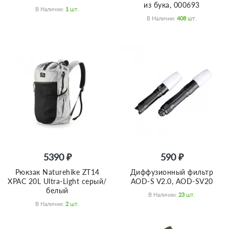
из бука, 000693
В Наличии:
1
Шт.
В Наличии:
408
Шт.
5390 ₽
590 ₽
Рюкзак Naturehike ZT14
Диффузионный фильтр
XPAC 20L Ultra-Light серый/
AOD-S V2.0, AOD-SV20
белый
В Наличии:
23
Шт.
В Наличии:
2
Шт.