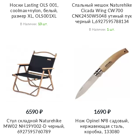
Носки Lasting OLS 001,
Спальный мешок Naturehike
coolmax+nylon, белый,
Cicada Wing CW700
размер XL, OLS001XL
CNK2450WS048 утиный пух
черный L,6927595788134
В Наличии:
13
Шт.
В Наличии:
1
Шт.
6590 ₽
1690 ₽
Стул складной Naturehike
Нож Opinel №8 садовый,
MW02 NH19Y002-D черный,
нержавеющая сталь,
6927595760789
коробка, 133080