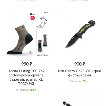
990 ₽
900 ₽
Носки Lasting TCC 769,
Нож Ganzo G628-GR черно-
cotton+polypropylene,
фисташковый
бежевый, размер XL,
В Наличии:
37
Шт.
TCC769XL
В Наличии:
8
Шт.