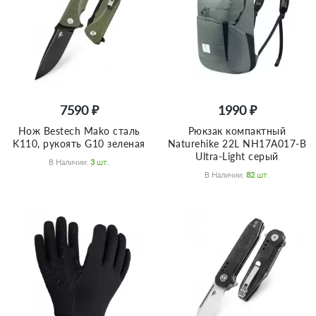
7590 ₽
1990 ₽
Нож Bestech Mako сталь
Рюкзак компактный
K110, рукоять G10 зеленая
Naturehike 22L NH17A017-B
Ultra-Light серый
В Наличии:
3
Шт.
В Наличии:
82
Шт.