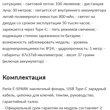
ситуациях;
- световой поток: 100 люменов;
- дистанция
луча: 30 метров;
- питается от внутреннего аккумулятора
литий-полимерного емкостью 800 мАч;
- светит на
диодах со сроком эксплуатации 50 тысяч часов;
-
заряжается через Type-C;
- пять режимов свечения;
-
индикация степени заряженности батареи;
-
возможность заблокировать модель;
- уровень
водонепроницаемости: IP24;
- ударопрочность: 1 метр;
-
габариты: 87х37х8 миллиметров;
- весит 37 грамм
(включая аккумулятор).
-
Комплектация
Fenix E-SPARK наключный фонарь, USB Type-C зарядный
кабель, цепочка для ключей, темляк, руководство,
гарантийный талон.
- Официальный срок гарантии на модель составляет 2