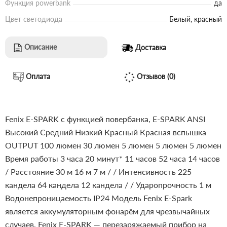
Функция powerbank
да
Цвет светодиода
Белый, красный
Описание
Доставка
Оплата
Отзывов (0)
Fenix E-SPARK с функцией повербанка, E-SPARK
ANSI
Высокий
Средний
Низкий
Красный
Красная вспышка
OUTPUT
100 люмен
30 люмен
5 люмен
5 люмен
5 люмен
Время работы
3 часа 20 минут*
11 часов
52 часа
14 часов
/
Расстояние
30 м
16 м
7 м
/
/
Интенсивность
225
кандела
64 кандела
12 кандела
/
/
Ударопрочность
1 м
Водонепроницаемость
IP24
Модель Fenix E-Spark
является аккумуляторным фонарём для чрезвычайных
случаев. Fenix E-SPARK — перезаряжаемый прибор на