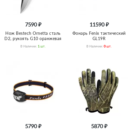
7590 ₽
11590 ₽
Нож Bestech Ornetta сталь
Фонарь Fenix тактический
D2, рукоять G10 оранжевая
GL19R
В Наличии:
1
Шт.
В Наличии:
0
Шт.
5790 ₽
5870 ₽