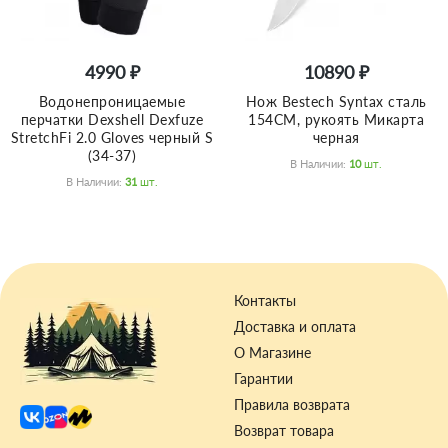
4990 ₽
10890 ₽
Водонепроницаемые
Нож Bestech Syntax сталь
перчатки Dexshell Dexfuze
154CM, рукоять Микарта
StretchFi 2.0 Gloves черный S
черная
(34-37)
В Наличии:
10
Шт.
В Наличии:
31
Шт.
Контакты
Доставка и оплата
О Магазине
Гарантии
Правила возврата
Возврат товара