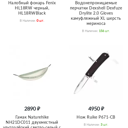
Налобный фонарь Fenix
Водонепроницаемые
HL18RW черный,
перчатки Dexshell Dexfuze
HL18RWBlack
Drylite 2.0 Gloves
камуфляжный XL шерсть
В Наличии:
0
Шт.
мериноса
В Наличии:
156
Шт.
2890 ₽
4950 ₽
Гамак Naturehike
Нож Ruike P671-CB
NH21DC011 двухместный
В Наличии:
3
Шт.
ультралёгкий светло-серый с