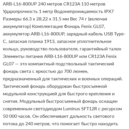
ARB-L16-800UP
240 метров
CR123A
110 метров
Ударопрочность
1 метр
Водонепроницаемость
IPX7
Размеры
66.3 x 28.22 x 31.5 мм
Вес
74 г (включая
аккумулятор)
Комплектация
Фонарь Fenix GL07,
аккумулятор ARB-L16-800UP, зарядный кабель USB Type-
C, запасная планка 1913, запасное уплотнительное
кольцо, руководство пользователя, гарантийный талон
Элементы питания
ARB-L16-800UP или CR123A
Fenix
GL07 — это компактный подствольный тактический
фонарь света с яркостью до 700 люмен,
предназначенный для тактических и военных операций.
Тактический фонарь оборудован быстросъемной
модульной конструкцией для быстрого крепления и
снятия.
Модульный быстросъемный фонарь оснащен
современным светодиодом Luminus SFT12R с ресурсом
50 000 часов. Он обеспечивает дальность светового
потока до 240 метров, что помогает быстро находить