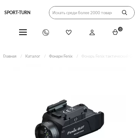
SPORT-TURN
0
Главная
Каталог
Фонари Fenix
Фонарь Fenix тактический GL