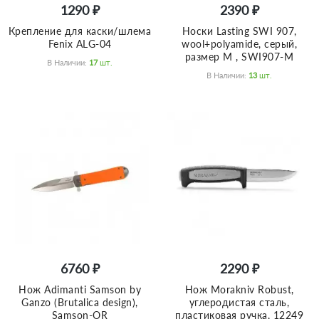
1290 ₽
2390 ₽
Крепление для каски/шлема
Носки Lasting SWI 907,
Fenix ALG-04
wool+polyamide, серый,
размер M , SWI907-M
В Наличии:
17
Шт.
В Наличии:
13
Шт.
6760 ₽
2290 ₽
Нож Adimanti Samson by
Нож Morakniv Robust,
Ganzo (Brutalica design),
углеродистая сталь,
Samson-OR
пластиковая ручка, 12249