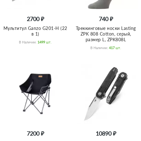
2700 ₽
740 ₽
Мультитул Ganzo G201-H (22
Треккинговые носки Lasting
в 1)
ZPK 808 Cotton, серый,
размер L, ZPK808L
В Наличии:
1499
Шт.
В Наличии:
417
Шт.
7200 ₽
10890 ₽