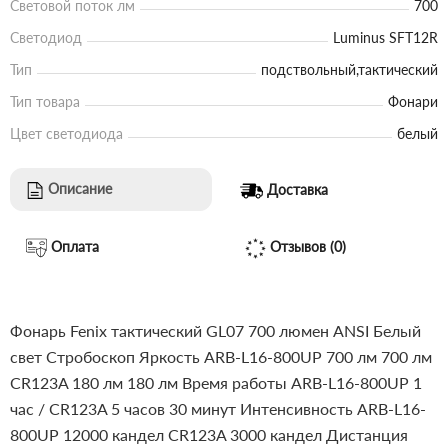
Световой поток лм
700
Светодиод
Luminus SFT12R
Тип
подствольный,тактический
Тип товара
Фонари
Цвет светодиода
белый
Описание
Доставка
Оплата
Отзывов (0)
Фонарь Fenix тактический GL07 700 люмен
ANSI
Белый
свет
Стробоскоп
Яркость
ARB-L16-800UP
700 лм
700 лм
CR123A
180 лм
180 лм
Время работы
ARB-L16-800UP
1
час
/
CR123A
5 часов 30 минут
Интенсивность
ARB-L16-
800UP
12000 кандел
CR123A
3000 кандел
Дистанция