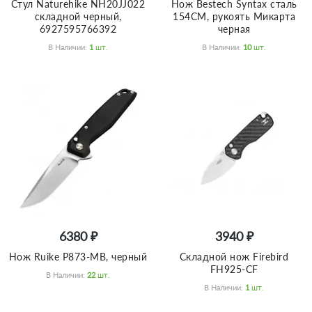
Стул Naturehike NH20JJ022
Нож Bestech Syntax сталь
складной черный,
154CM, рукоять Микарта
6927595766392
черная
В Наличии:
1
Шт.
В Наличии:
10
Шт.
6380 ₽
3940 ₽
Нож Ruike P873-MB, черный
Складной нож Firebird
FH925-CF
В Наличии:
22
Шт.
В Наличии:
1
Шт.