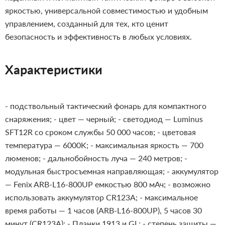
яркостью, универсальной совместимостью и удобным
управлением, созданный для тех, кто ценит
безопасность и эффективность в любых условиях.
Характеристики
- подствольный тактический фонарь для компактного
снаряжения;
- цвет — черный;
- светодиод — Luminus
SFT12R со сроком службы 50 000 часов;
- цветовая
температура — 6000K;
- максимальная яркость — 700
люменов;
- дальнобойность луча — 240 метров;
-
модульная быстросъемная направляющая;
- аккумулятор
— Fenix ARB-L16-800UP емкостью 800 мАч;
- возможно
использовать аккумулятор CR123A;
- максимальное
время работы — 1 часов (ARB-L16-800UP), 5 часов 30
минут (CR123A);
- Планки 1913 и GL;
- степень защиты —