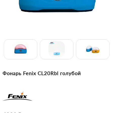
Фонарь Fenix CL20Rbl голубой