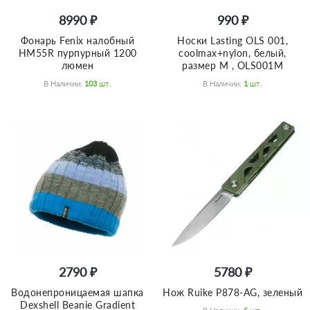
8990 ₽
990 ₽
Фонарь Fenix налобный
Носки Lasting OLS 001,
HM55R пурпурный 1200
coolmax+nylon, белый,
люмен
размер M , OLS001M
В Наличии:
103
Шт.
В Наличии:
1
Шт.
2790 ₽
5780 ₽
Водонепроницаемая шапка
Нож Ruike P878-AG, зеленый
Dexshell Beanie Gradient