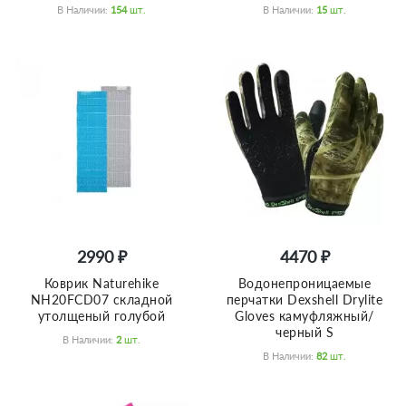
В Наличии:
154
Шт.
В Наличии:
15
Шт.
2990 ₽
4470 ₽
Коврик Naturehike
Водонепроницаемые
NH20FCD07 складной
перчатки Dexshell Drylite
утолщеный голубой
Gloves камуфляжный/
черный S
В Наличии:
2
Шт.
В Наличии:
82
Шт.