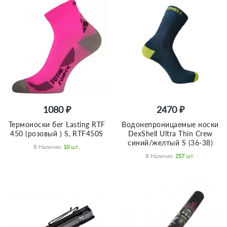
1080 ₽
2470 ₽
Термоноски бег Lasting RTF
Водонепроницаемые носки
450 (розовый ) S, RTF450S
DexShell Ultra Thin Crew
синий/желтый S (36-38)
В Наличии:
10
Шт.
В Наличии:
257
Шт.