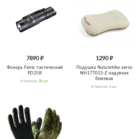
7890 ₽
1290 ₽
Фонарь Fenix тактический
Подушка Naturehike aeros
PD25R
NH17T013-Z надувная
бежевая
В Наличии:
21
Шт.
В Наличии:
1
Шт.