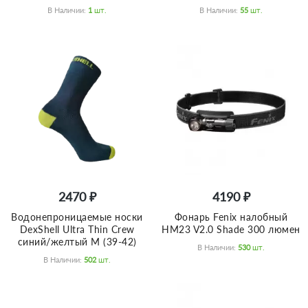
В Наличии:
1
Шт.
В Наличии:
55
Шт.
2470 ₽
4190 ₽
Водонепроницаемые носки
Фонарь Fenix налобный
DexShell Ultra Thin Crew
HM23 V2.0 Shade 300 люмен
синий/желтый M (39-42)
В Наличии:
530
Шт.
В Наличии:
502
Шт.