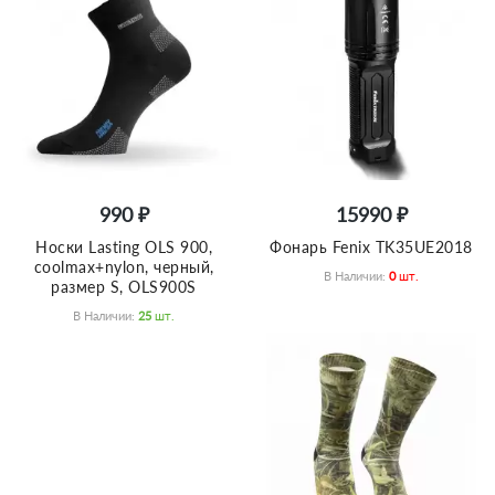
990 ₽
15990 ₽
Носки Lasting OLS 900,
Фонарь Fenix TK35UE2018
coolmax+nylon, черный,
В Наличии:
0
Шт.
размер S, OLS900S
В Наличии:
25
Шт.