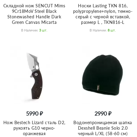
Складной нож SENCUT Mims
Носки Lasting TKN 816,
9Cr18MoV Steel Black
polypropylene+nylon, темно-
Stonewashed Handle Dark
серый с черной вставкой,
Green Canvas Micarta
размер L , TKN816-L
В Наличии:
3
Шт.
В Наличии:
8
Шт.
5990 ₽
2990 ₽
Нож Bestech Lizard сталь D2,
Водонепроницаемая шапка
рукоять G10 черно-
Dexshell Beanie Solo 2.0
оранжевая
черный L/XL (58-60 см)