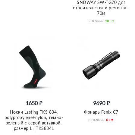
SNDWAY SW-TG70 для
строительства и ремонта -
70м
В Наличии:
20
Шт.
1650 ₽
9690 ₽
Носки Lasting TKS 834,
Фонарь Fenix C7
polypropylene+nylon, темно-
В Наличии:
0
Шт.
зеленый с серой вставкой,
размер L , TKS834L