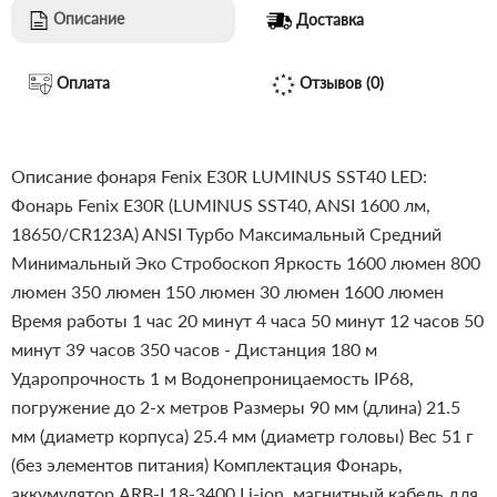
Описание
Доставка
Оплата
Отзывов (0)
Описание фонаря Fenix E30R LUMINUS SST40 LED:
Фонарь Fenix E30R (LUMINUS SST40, ANSI 1600 лм,
18650/CR123A)
ANSI
Турбо
Максимальный
Средний
Минимальный
Эко
Стробоскоп
Яркость
1600 люмен
800
люмен
350 люмен
150 люмен
30 люмен
1600 люмен
Время работы
1 час 20 минут
4 часа 50 минут
12 часов 50
минут
39 часов
350 часов
-
Дистанция
180 м
Ударопрочность
1 м
Водонепроницаемость
IP68,
погружение до 2-х метров
Размеры
90 мм (длина) 21.5
мм (диаметр корпуса) 25.4 мм (диаметр головы)
Вес
51 г
(без элементов питания)
Комплектация
Фонарь,
аккумулятор ARB-L18-3400 Li-ion, магнитный кабель для