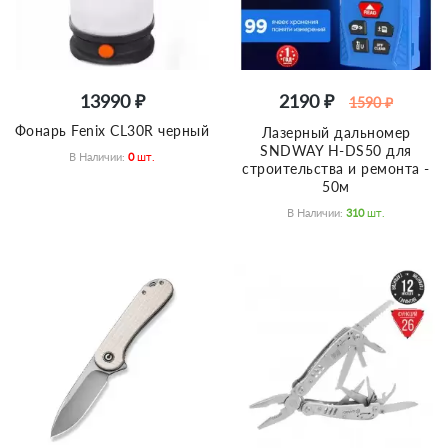
13990 ₽
2190 ₽
1590 ₽
Фонарь Fenix CL30R черный
Лазерный дальномер
SNDWAY H-DS50 для
В Наличии:
0
Шт.
строительства и ремонта -
50м
В Наличии:
310
Шт.