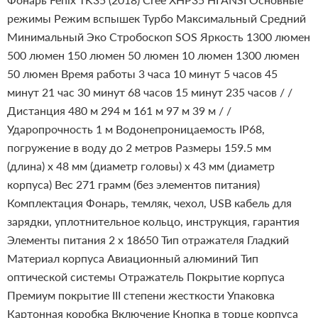
режимы
Режим вспышек
Турбо
Максимальный
Средний
Минимальный
Эко
Стробоскоп
SOS
Яркость
1300 люмен
500 люмен
150 люмен
50 люмен
10 люмен
1300 люмен
50 люмен
Время работы
3 часа 10 минут
5 часов 45
минут
21 час 30 минут
68 часов 15 минут
235 часов
/
/
Дистанция
480 м
294 м
161 м
97 м
39 м
/
/
Ударопрочность
1 м
Водонепроницаемость
IP68,
погружение в воду до 2 метров
Размеры
159.5 мм
(длина) х 48 мм (диаметр головы) х 43 мм (диаметр
корпуса)
Вес
271 грамм (без элементов питания)
Комплектация
Фонарь, темляк, чехол, USB кабель для
зарядки, уплотнительное кольцо, инструкция, гарантия
Элементы питания
2 х 18650
Тип отражателя
Гладкий
Материал корпуса
Авиационный алюминий
Тип
оптической системы
Отражатель
Покрытие корпуса
Премиум покрытие III степени жесткости
Упаковка
Картонная коробка
Включение
Кнопка в торце корпуса