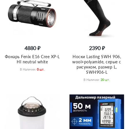
4880 ₽
2390 ₽
Фонарь Fenix E16 Cree XP-L
Носки Lasting SWH 906,
HI neutral white
wool+polyamide, серые с
рисунком, размер L,
В Наличии:
0
Шт.
SWH906-L
В Наличии:
20
Шт.