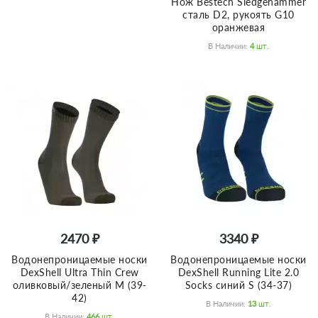
Нож Bestech Sledgehammer
сталь D2, рукоять G10
оранжевая
В Наличии:
4
Шт.
2470 ₽
3340 ₽
Водонепроницаемые носки
Водонепроницаемые носки
DexShell Ultra Thin Crew
DexShell Running Lite 2.0
оливковый/зеленый M (39-
Socks синий S (34-37)
42)
В Наличии:
13
Шт.
В Наличии:
466
Шт.