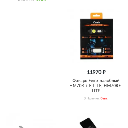
11970 ₽
Фонарь Fenix налобный
HM70R + E-LITE, HM70RE-
LITE
В Наличии:
0
Шт.