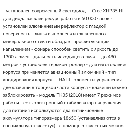
- установлен современный светодиод — Cree XHP35 HI
-
для диода заявлен ресурс работы в 50 000 часов
-
установлен алюминиевый рефлектор с гладкой
поверхность
- линза выполнена из закаленного
минерального стека и обладает просветляющим
напылением
- фонарь способен светить с яркость до
1300 люмен
- дальность исходящего луча — до 480
метров
- установлен термконтроллер
- для изготовления
корпуса применяется авиационный алюминий
- тип
анодирования корпуса — HA III
- элементы управления —
две клавиши в торцевой части корпуса
- клавиши можно
заблокировать
- модель TK35 (2018) имеет 7 режимов
работы
- есть электронный стабилизатор напряжения
-
для питания используются два литий-ионные
аккумулятора типоразмера 18650 (устанавливаются в
специальную «кассету»)
- с помощью «кассеты» можно