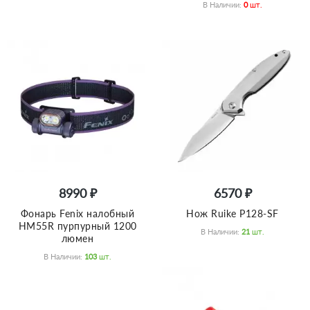
В Наличии:
0
Шт.
8990 ₽
6570 ₽
Фонарь Fenix налобный
Нож Ruike P128-SF
HM55R пурпурный 1200
В Наличии:
21
Шт.
люмен
В Наличии:
103
Шт.