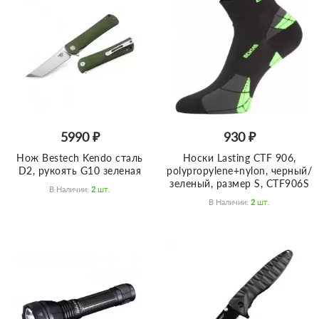
5990 ₽
930 ₽
Нож Bestech Kendo сталь
Носки Lasting CTF 906,
D2, рукоять G10 зеленая
polypropylene+nylon, черный/
зеленый, размер S, CTF906S
В Наличии:
2
Шт.
В Наличии:
2
Шт.