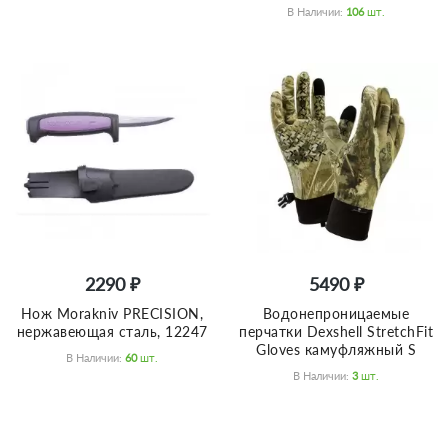
В Наличии:
106
Шт.
2290 ₽
5490 ₽
Нож Morakniv PRECISION,
Водонепроницаемые
нержавеющая сталь, 12247
перчатки Dexshell StretchFit
Gloves камуфляжный S
В Наличии:
60
Шт.
В Наличии:
3
Шт.