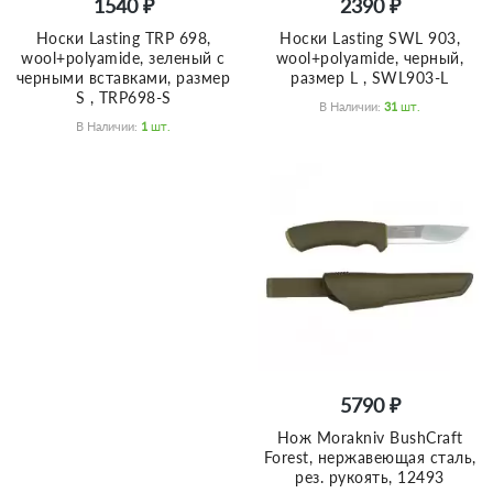
1540 ₽
2390 ₽
Носки Lasting TRP 698,
Носки Lasting SWL 903,
wool+polyamide, зеленый с
wool+polyamide, черный,
черными вставками, размер
размер L , SWL903-L
S , TRP698-S
В Наличии:
31
Шт.
В Наличии:
1
Шт.
5790 ₽
Нож Morakniv BushCraft
Forest, нержавеющая сталь,
рез. рукоять, 12493