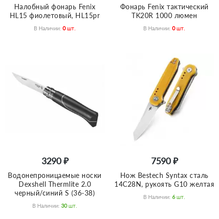
Налобный фонарь Fenix
Фонарь Fenix тактический
HL15 фиолетовый, HL15pr
TK20R 1000 люмен
В Наличии:
0
Шт.
В Наличии:
0
Шт.
3290 ₽
7590 ₽
Водонепроницаемые носки
Нож Bestech Syntax сталь
Dexshell Thermlite 2.0
14C28N, рукоять G10 желтая
черный/синий S (36-38)
В Наличии:
6
Шт.
В Наличии:
30
Шт.