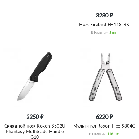
3280 ₽
Нож Firebird FH11S-BK
В Наличии:
8
Шт.
2250 ₽
6220 ₽
Складной нож Roxon S502U
Мультитул Roxon Flex S804G
Phantasy Multiblade Handle
В Наличии:
118
Шт.
G10