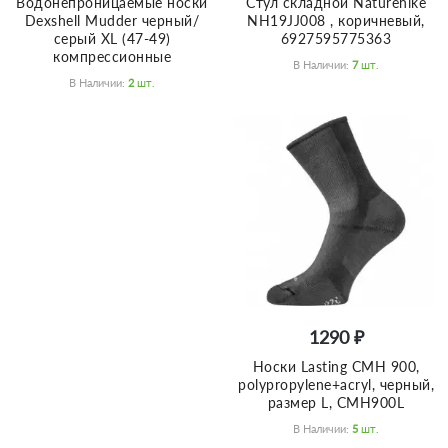
Водонепроницаемые носки
Стул складной Naturehike
Dexshell Mudder черный/
NH19JJ008 , коричневый,
серый XL (47-49)
6927595775363
компрессионные
В Наличии:
7
Шт.
В Наличии:
2
Шт.
1290 ₽
Носки Lasting CMH 900,
polypropylene+acryl, черный,
размер L, CMH900L
В Наличии:
5
Шт.