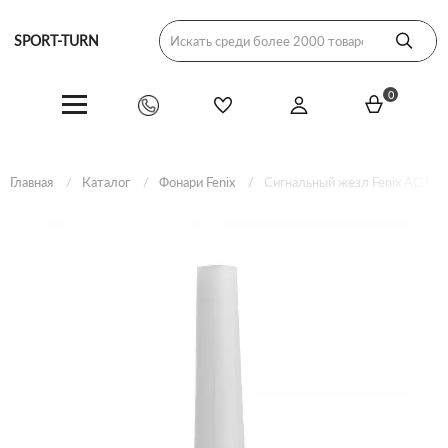
SPORT-TURN
0
Главная
Каталог
Фонари Fenix
Сигнальный жезл Fenix AOT-0