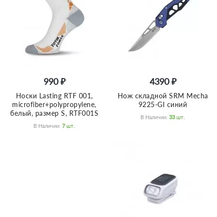
990 ₽
4390 ₽
Носки Lasting RTF 001,
Нож складной SRM Mecha
microfiber+polypropylene,
9225-GI синий
белый, размер S, RTF001S
В Наличии:
33
Шт.
В Наличии:
7
Шт.