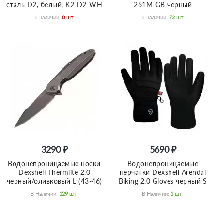
сталь D2, белый, K2-D2-WH
261M-GB черный
В Наличии:
0
Шт.
В Наличии:
72
Шт.
3290 ₽
5690 ₽
Водонепроницаемые носки
Водонепроницаемые
Dexshell Thermlite 2.0
перчатки Dexshell Arendal
черный/оливковый L (43-46)
Biking 2.0 Gloves черный S
В Наличии:
129
Шт.
В Наличии:
1
Шт.