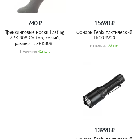
740 ₽
15690 ₽
Треккинговые носки Lasting
Фонарь Fenix тактический
ZPK 808 Cotton, серый,
TK20RV20
размер L, ZPK808L
В Наличии:
63
Шт.
В Наличии:
416
Шт.
13990 ₽