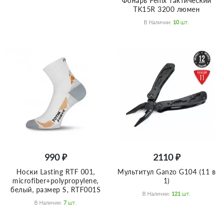
Фонарь Fenix тактический
TK15R 3200 люмен
В Наличии:
10
Шт.
990 ₽
2110 ₽
Носки Lasting RTF 001,
Мультитул Ganzo G104 (11 в
microfiber+polypropylene,
1)
белый, размер S, RTF001S
В Наличии:
121
Шт.
В Наличии:
7
Шт.