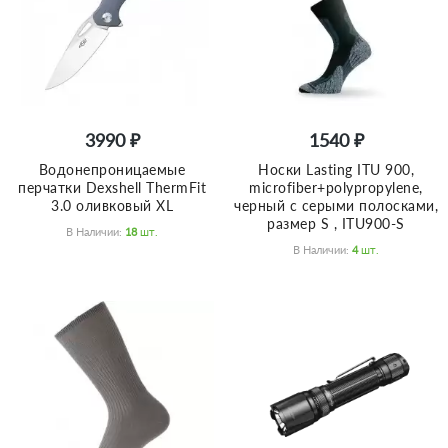
3990 ₽
1540 ₽
Водонепроницаемые
Носки Lasting ITU 900,
перчатки Dexshell ThermFit
microfiber+polypropylene,
3.0 оливковый XL
черный с серыми полосками,
размер S , ITU900-S
В Наличии:
18
Шт.
В Наличии:
4
Шт.