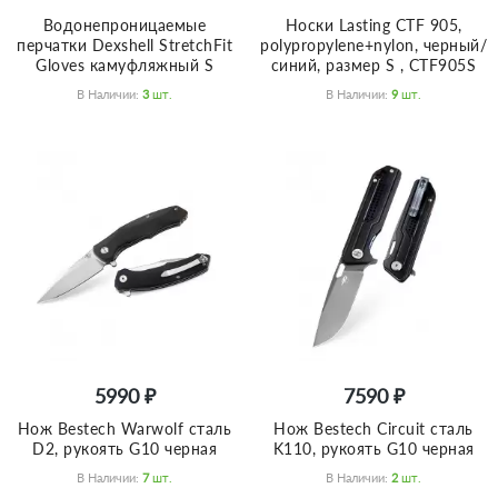
Водонепроницаемые
Носки Lasting CTF 905,
перчатки Dexshell StretchFit
polypropylene+nylon, черный/
Gloves камуфляжный S
синий, размер S , CTF905S
В Наличии:
3
Шт.
В Наличии:
9
Шт.
5990 ₽
7590 ₽
Нож Bestech Warwolf сталь
Нож Bestech Circuit сталь
D2, рукоять G10 черная
K110, рукоять G10 черная
В Наличии:
7
Шт.
В Наличии:
2
Шт.