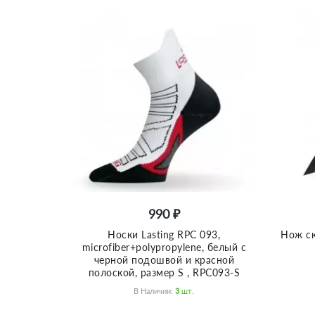
990 ₽
Носки Lasting RPC 093,
Нож ск
microfiber+polypropylene, белый с
черной подошвой и красной
полоской, размер S , RPC093-S
В Наличии:
3
Шт.