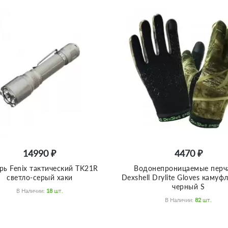
14990 ₽
4470 ₽
рь Fenix тактический TK21R
Водонепроницаемые перч
светло-серый хаки
Dexshell Drylite Gloves каму
черный S
В Наличии:
18
Шт.
В Наличии:
82
Шт.