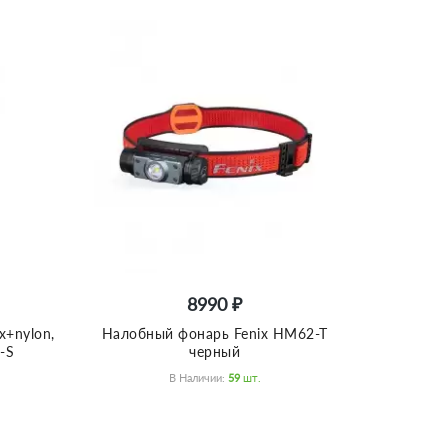
8990 ₽
x+nylon,
Налобный фонарь Fenix HM62-T
-S
черный
В Наличии:
59
Шт.