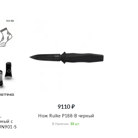
9110 ₽
,
Нож Ruike P188-B черный
ерный с
В Наличии:
33
Шт.
RUN901-S