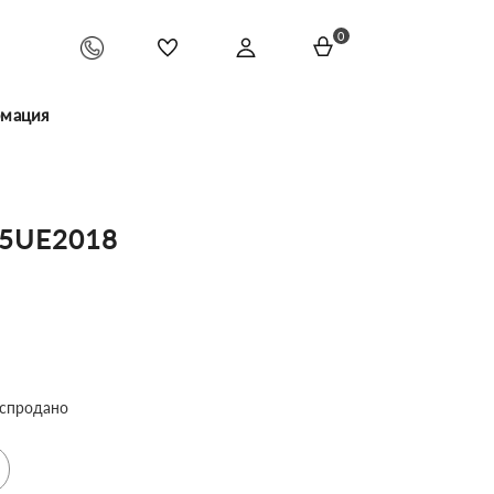
0
мация
35UE2018
спродано