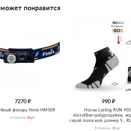
 может понравится
7270 ₽
990 ₽
бный фонарь Fenix HM50R
Носки Lasting RUN 901
microfiber+polypropylene, ч
В Наличии:
0
Шт.
серой полоской, размер S , 
В Наличии:
13
Шт.