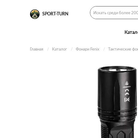
SPORT-TURN
Катал
Главная
Каталог
Фонари Fenix
Тактические фо