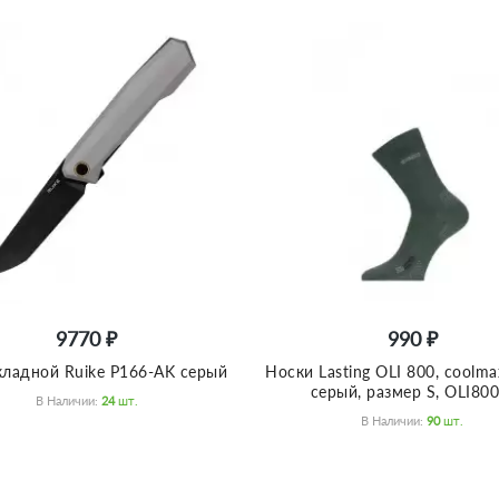
9770 ₽
990 ₽
ладной Ruike P166-AK серый
Носки Lasting OLI 800, coolma
серый, размер S, OLI800
В Наличии:
24
Шт.
В Наличии:
90
Шт.