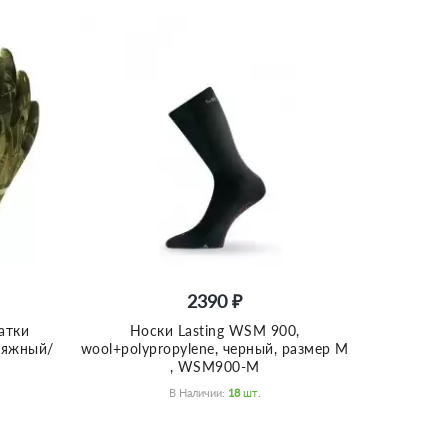
2390 ₽
атки
Носки Lasting WSM 900,
фляжный/
wool+polypropylene, черный, размер M
, WSM900-M
В Наличии:
18
Шт.