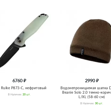
6760 ₽
2990 ₽
Ruike P873-C, нефритовый
Водонепроницаемая шапка D
Beanie Solo 2.0 темно-кори
В Наличии:
20
Шт.
L/XL (58-60 см)
В Наличии:
30
Шт.