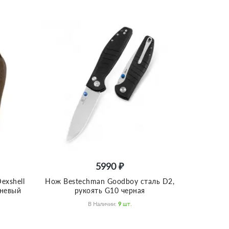
5990 ₽
exshell
Нож Bestechman Goodboy сталь D2,
чневый
рукоять G10 черная
В Наличии:
9
Шт.