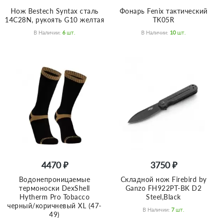
Нож Bestech Syntax сталь
Фонарь Fenix тактический
14C28N, рукоять G10 желтая
TK05R
В Наличии:
6
Шт.
В Наличии:
10
Шт.
4470 ₽
3750 ₽
Водонепроницаемые
Складной нож Firebird by
термоноски DexShell
Ganzo FH922PT-BK D2
Hytherm Pro Tobacco
Steel,Black
черный/коричневый XL (47-
В Наличии:
7
Шт.
49)