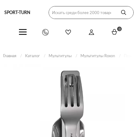
SPORT-TURN
0
Главная
Каталог
Мультитулы
Мультитулы Roxon
Походн