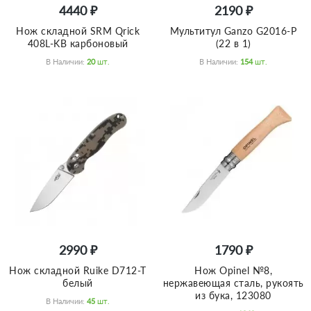
4440 ₽
2190 ₽
Нож складной SRM Qrick
Мультитул Ganzo G2016-P
408L-KB карбоновый
(22 в 1)
В Наличии:
20
Шт.
В Наличии:
154
Шт.
2990 ₽
1790 ₽
Нож складной Ruike D712-T
Нож Opinel №8,
белый
нержавеющая сталь, рукоять
из бука, 123080
В Наличии:
45
Шт.