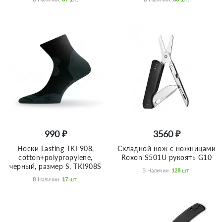
990 ₽
3560 ₽
Носки Lasting TKI 908,
Складной нож с ножницами
cotton+polypropylene,
Roxon S501U рукоять G10
черный, размер S, TKI908S
В Наличии:
128
Шт.
В Наличии:
17
Шт.