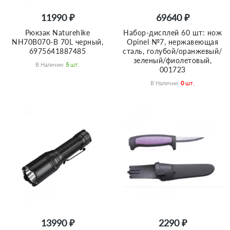
11990 ₽
69640 ₽
Рюкзак Naturehike
Набор-дисплей 60 шт: нож
NH70B070-B 70L черный,
Opinel №7, нержавеющая
6975641887485
сталь, голубой/оранжевый/
зеленый/фиолетовый,
В Наличии:
5
Шт.
001723
В Наличии:
0
Шт.
13990 ₽
2290 ₽