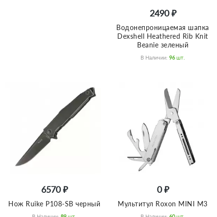
2490 ₽
Bодонепроницаемая шапка
Dexshell Heathered Rib Knit
Beanie зеленый
В Наличии:
96
Шт.
6570 ₽
0 ₽
Нож Ruike P108-SB черный
Мультитул Roxon MINI M3
В Наличии:
89
Шт.
В Наличии:
60
Шт.