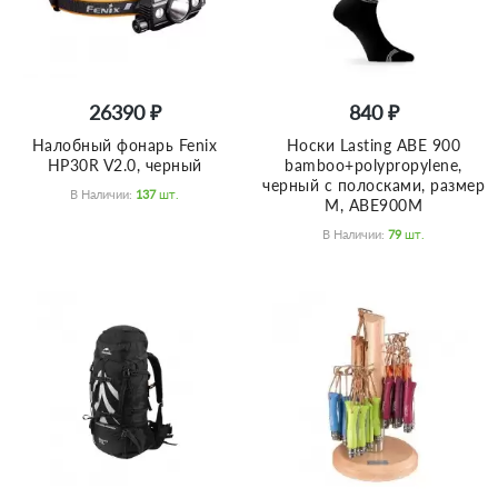
26390 ₽
840 ₽
Налобный фонарь Fenix
Носки Lasting ABE 900
HP30R V2.0, черный
bamboo+polypropylene,
черный с полосками, размер
В Наличии:
137
Шт.
M, ABE900M
В Наличии:
79
Шт.