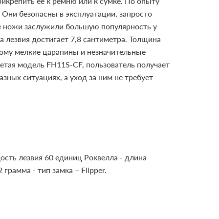
икрепить ее к ремню или к сумке. По опыту
Они безопасны в эксплуатации, запросто
ые ножи заслужили большую популярность у
 лезвия достигает 7,8 сантиметра. Толщина
этому мелкие царапины и незначительные
етая модель FH11S-CF, пользователь получает
ных ситуациях, а уход за ним не требует
дость лезвия 60 единиц Роквелла
- длина
2 грамма
- тип замка – Flipper.