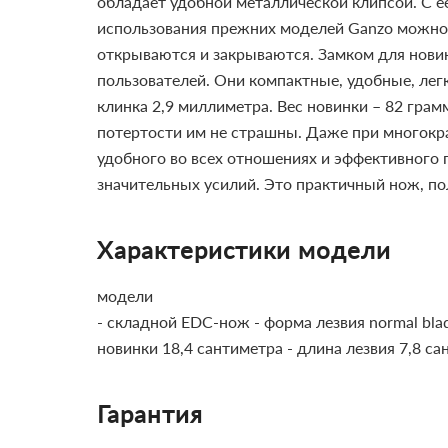
обладает удобной металлической клипсой. С е
использования прежних моделей Ganzo можно 
открываются и закрываются. Замком для нови
пользователей. Они компактные, удобные, лег
клинка 2,9 миллиметра. Вес новинки – 82 гра
потертости им не страшны. Даже при многокр
удобного во всех отношениях и эффективного 
значительных усилий. Это практичный нож, п
Характеристики модели
модели
- складной EDC-нож
- форма лезвия normal bla
новинки 18,4 сантиметра
- длина лезвия 7,8 с
Гарантия