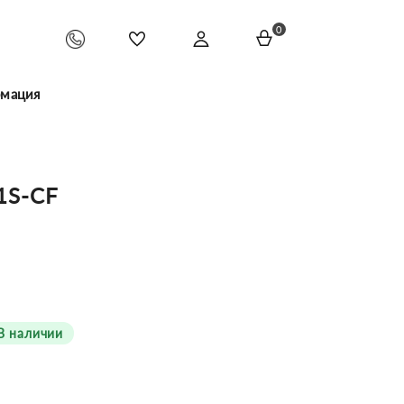
0
мация
1S-CF
В наличии