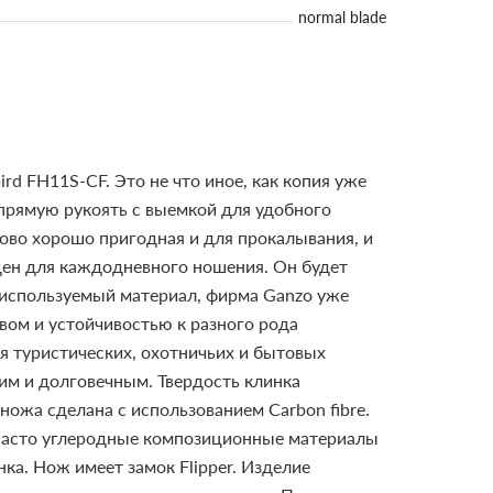
normal blade
d FH11S-CF. Это не что иное, как копия уже
 прямую рукоять с выемкой для удобного
ково хорошо пригодная и для прокалывания, и
ден для каждодневного ношения. Он будет
о используемый материал, фирма Ganzo уже
вом и устойчивостью к разного рода
ия туристических, охотничьих и бытовых
ким и долговечным.
Твердость клинка
ножа сделана с использованием Carbon fibre.
 Часто углеродные композиционные материалы
нка.
Нож имеет замок Flipper. Изделие