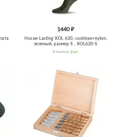
1440 ₽
пата
Носки Lasting XOL 620, coolmax+nylon,
зеленый, размер S , XOL620-S
В Наличии:
2
Шт.