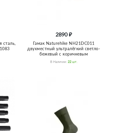
2890 ₽
 сталь,
Гамак Naturehike NH21DC011
01083
двухместный ультралёгкий светло-
бежевый с коричневым
В Наличии:
22
Шт.