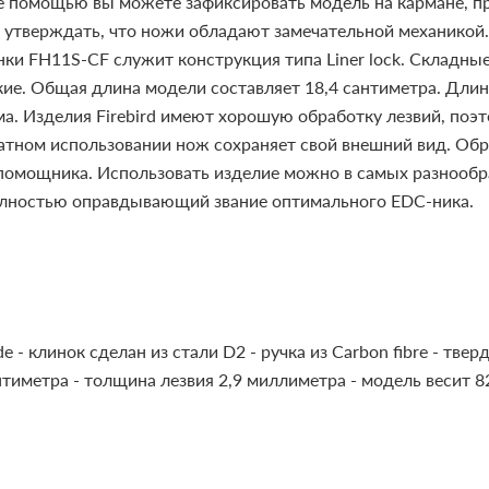
е помощью вы можете зафиксировать модель на кармане, пр
утверждать, что ножи обладают замечательной механикой. 
нки FH11S-CF служит конструкция типа Liner lock. Складн
кие.
Общая длина модели составляет 18,4 сантиметра. Длина
мма. Изделия Firebird имеют хорошую обработку лезвий, по
атном использовании нож сохраняет свой внешний вид. Обр
помощника. Использовать изделие можно в самых разнообраз
олностью оправдывающий звание оптимального EDC-ника.
de
- клинок сделан из стали D2
- ручка из Carbon fibre
- твер
антиметра
- толщина лезвия 2,9 миллиметра
- модель весит 8