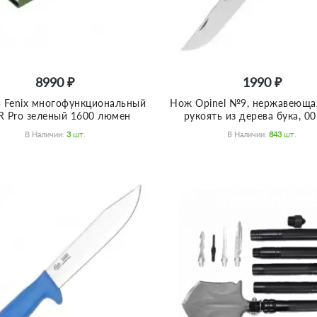
8990 ₽
1990 ₽
 Fenix многофункциональный
Нож Opinel №9, нержавеющая
R Pro зеленый 1600 люмен
рукоять из дерева бука, 0
В Наличии:
3
Шт.
В Наличии:
843
Шт.