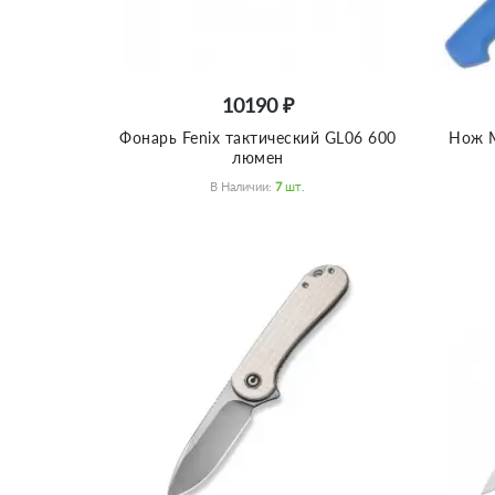
10190 ₽
Фонарь Fenix тактический GL06 600
Нож M
люмен
В Наличии:
7
Шт.