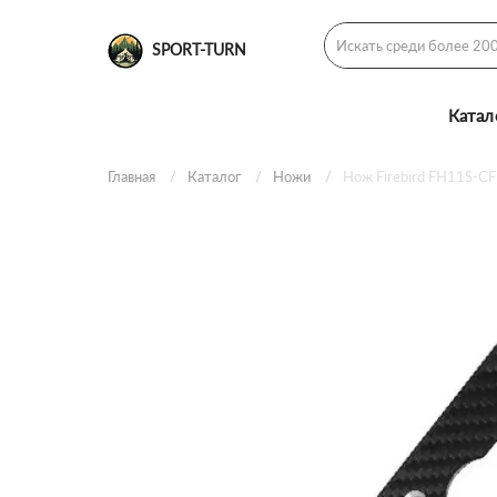
SPORT-TURN
Катал
Главная
Каталог
Ножи
Нож Firebird FH11S-CF