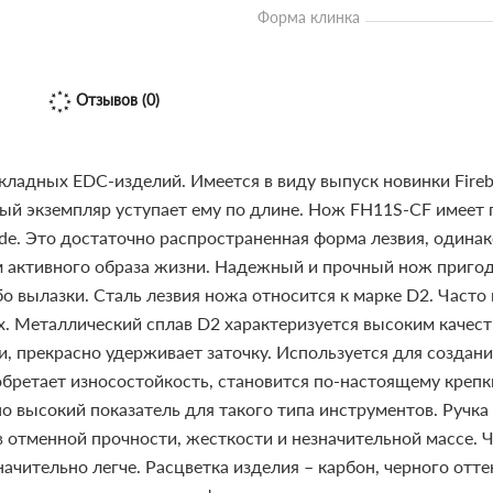
Форма клинка
Отзывов (0)
адных EDC-изделий. Имеется в виду выпуск новинки Firebir
овый экземпляр уступает ему по длине. Нож FH11S-CF имеет
ade. Это достаточно распространенная форма лезвия, одина
м активного образа жизни. Надежный и прочный нож приго
бо вылазки.
Сталь лезвия ножа относится к марке D2. Част
ях. Металлический сплав D2 характеризуется высоким качест
и, прекрасно удерживает заточку. Используется для создан
обретает износостойкость, становится по-настоящему креп
о высокий показатель для такого типа инструментов. Ручка 
в отменной прочности, жесткости и незначительной массе.
ачительно легче. Расцветка изделия – карбон, черного отте