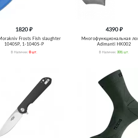
1820 ₽
4390 ₽
orakniv Frosts Fish slaughter
Многофункциональная ло
1040SP, 1-1040S-Р
Adimanti HK002
В Наличии:
0
Шт.
В Наличии:
331
Шт.