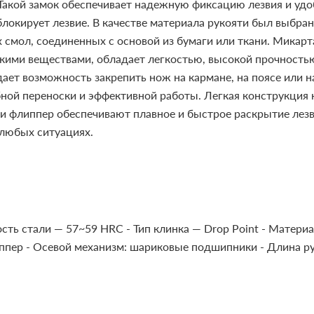
Такой замок обеспечивает надежную фиксацию лезвия и удо
блокирует лезвие.
В качестве материала рукояти был выбра
 смол, соединенных с основой из бумаги или ткани. Микар
скими веществами, обладает легкостью, высокой прочностью
ает возможность закрепить нож на кармане, на поясе или н
обной переноски и эффективной работы. Легкая конструкция 
 флиппер обеспечивают плавное и быстрое раскрытие лезв
любых ситуациях.
ость стали — 57~59 HRC
- Тип клинка — Drop Point
- Материа
ппер
- Осевой механизм: шариковые подшипники
- Длина р