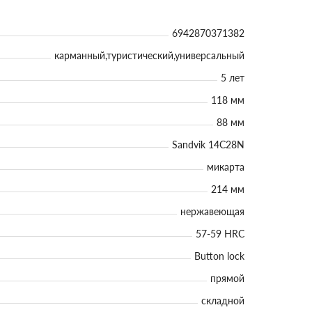
6942870371382
карманный,туристический,универсальный
5 лет
118 мм
88 мм
Sandvik 14C28N
микарта
214 мм
нержавеющая
57-59 HRC
Button lock
прямой
складной