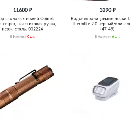
11600 ₽
3290 ₽
ор столовых ножей Opinel,
Водонепроницаемые носки D
tempor, пластиковая ручка,
Thermlite 2.0 черный/оливк
нерж, сталь. 002224
(47-49)
В Наличии:
0
Шт.
В Наличии:
6
Шт.