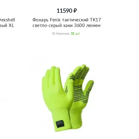
11590 ₽
exshell
Фонарь Fenix тактический TK17
овый XL
светло-серый хаки 3600 люмен
В Наличии:
31
Шт.