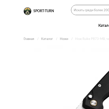
SPORT-TURN
Катал
Главная
Каталог
Ножи
Нож Ruike P873-MB, ч