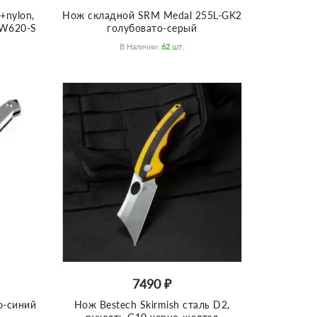
+nylon,
Нож складной SRM Medal 255L-GK2
NW620-S
голубовато-серый
В Наличии:
62
Шт.
7490 ₽
о-синий
Нож Bestech Skirmish сталь D2,