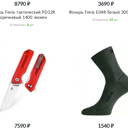
8790 ₽
3690 ₽
рь Fenix тактический PD32R
Фонарь Fenix E04R белый 30
оричневый 1400 люмен
В Наличии:
43
Шт.
В Наличии:
8
Шт.
7590 ₽
1540 ₽