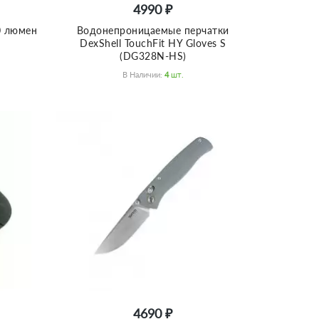
4990 ₽
0 люмен
Водонепроницаемые перчатки
DexShell TouchFit HY Gloves S
(DG328N-HS)
В Наличии:
4
Шт.
4690 ₽