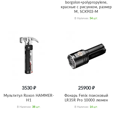
borgolon+polypropylene,
красные c рисунком, размер
M, SCK903-M
В Наличии:
54
Шт.
3530 ₽
25900 ₽
Мультитул Roxon HAMMER-
Фонарь Fenix поисковый
H1
LR35R Pro 10000 люмен
В Наличии:
38
Шт.
В Наличии:
14
Шт.