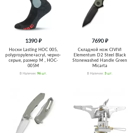
1390 ₽
7690 ₽
Носки Lasting HOC 005,
Складной нож CIVIVI
polypropylene+acryl, черно-
Elementum D2 Steel Black
серые, размер M , HOC-
Stonewashed Handle Green
005M
Micarta
В Наличии:
96
Шт.
В Наличии:
3
Шт.