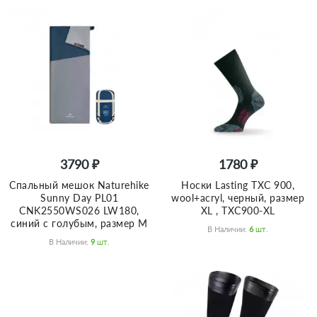
3790 ₽
1780 ₽
Спальный мешок Naturehike
Носки Lasting TXC 900,
Sunny Day PL01
wool+acryl, черный, размер
CNK2550WS026 LW180,
XL , TXC900-XL
синий с голубым, размер M
В Наличии:
6
Шт.
В Наличии:
9
Шт.