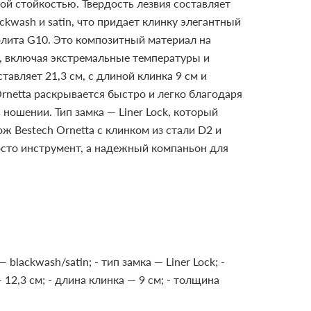
й стойкостью. Твердость лезвия составляет
kwash и satin, что придает клинку элегантный
олита G10. Это композитный материал на
х, включая экстремальные температуры и
авляет 21,3 см, с длиной клинка 9 см и
Ornetta раскрывается быстро и легко благодаря
ношении. Тип замка — Liner Lock, который
ж Bestech Ornetta с клинком из стали D2 и
росто инструмент, а надежный компаньон для
— blackwash/satin;
- тип замка — Liner Lock;
-
 12,3 см;
- длина клинка — 9 см;
- толщина