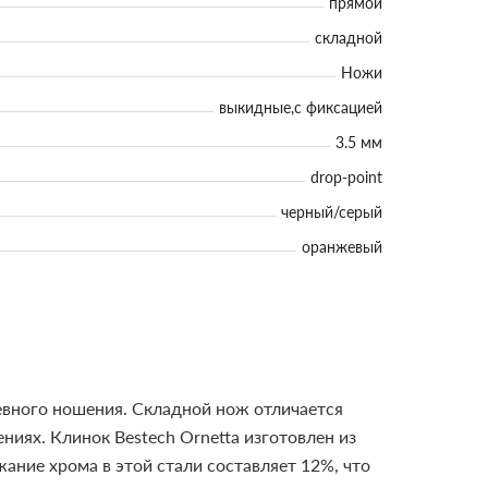
прямой
складной
Ножи
выкидные,с фиксацией
3.5 мм
drop-point
черный/серый
оранжевый
невного ношения. Складной нож отличается
ениях.
Клинок Bestech Ornetta изготовлен из
ание хрома в этой стали составляет 12%, что