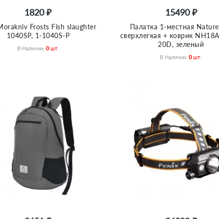
1820 ₽
15490 ₽
orakniv Frosts Fish slaughter
Палатка 1-местная Nature
1040SP, 1-1040S-Р
сверхлегкая + коврик NH18
20D, зеленый
В Наличии:
0
Шт.
В Наличии:
0
Шт.