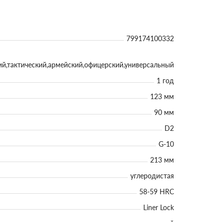
799174100332
ий,тактический,армейский,офицерский,универсальный
1 год
123 мм
90 мм
D2
G-10
213 мм
углеродистая
58-59 HRC
Liner Lock