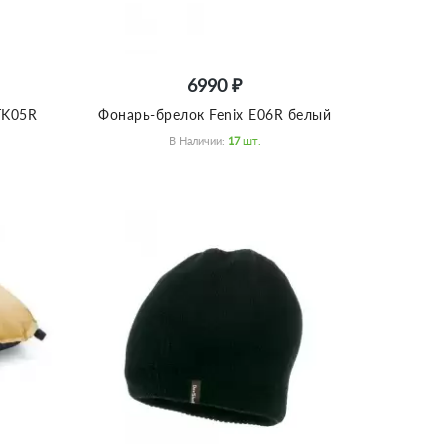
6990 ₽
TK05R
Фонарь-брелок Fenix E06R белый
В Наличии:
17
Шт.