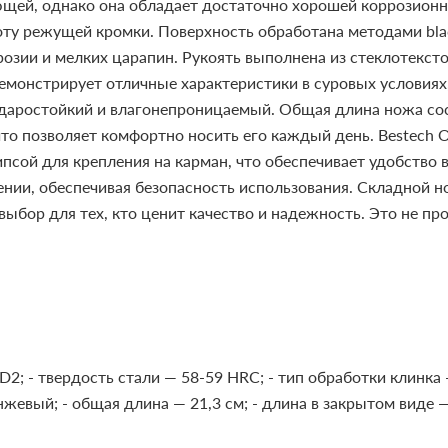
щей, однако она обладает достаточно хорошей коррозионно
оту режущей кромки. Поверхность обработана методами blac
озии и мелких царапин.
Рукоять выполнена из стеклотекст
емонстрирует отличные характеристики в суровых условия
ударостойкий и влагонепроницаемый.
Общая длина ножа сост
 что позволяет комфортно носить его каждый день.
Bestech 
ой для крепления на карман, что обеспечивает удобство в 
нии, обеспечивая безопасность использования.
Складной но
выбор для тех, кто ценит качество и надежность. Это не п
 D2;
- твердость стали — 58-59 HRC;
- тип обработки клинка 
анжевый;
- общая длина — 21,3 см;
- длина в закрытом виде —