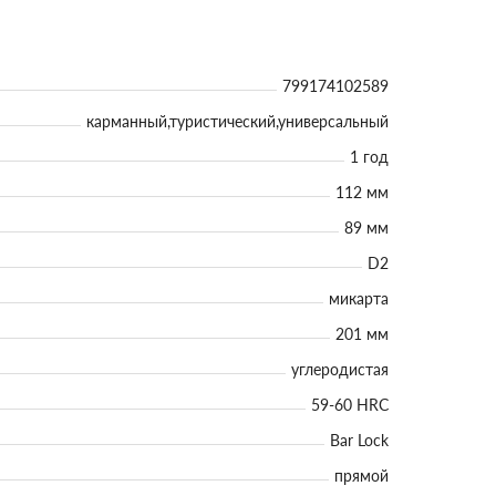
799174102589
карманный,туристический,универсальный
1 год
112 мм
89 мм
D2
микарта
201 мм
углеродистая
59-60 HRC
Bar Lock
прямой