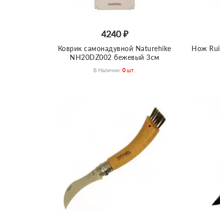
4240 ₽
Коврик самонадувной Naturehike
Нож Rui
NH20DZ002 бежевый 3см
В Наличии:
0
Шт.