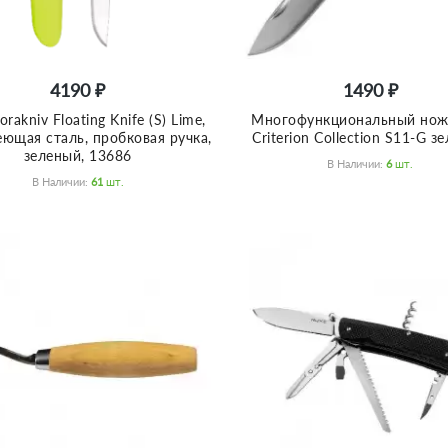
4190 ₽
1490 ₽
akniv Floating Knife (S) Lime,
Многофункциональный нож
ющая сталь, пробковая ручка,
Criterion Collection S11-G з
зеленый, 13686
В Наличии:
6
Шт.
В Наличии:
61
Шт.