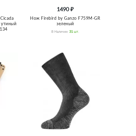
1490 ₽
Cicada
Нож Firebird by Ganzo F759M-GR
 утиный
зеленый
8134
В Наличии:
31
Шт.