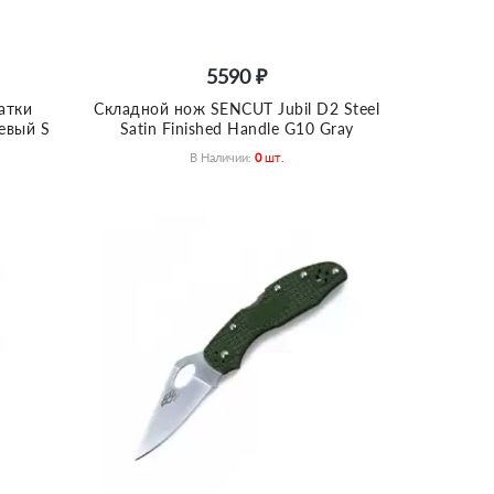
5590 ₽
атки
Складной нож SENCUT Jubil D2 Steel
невый S
Satin Finished Handle G10 Gray
В Наличии:
0
Шт.