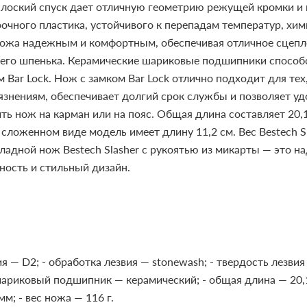
 плоский спуск дает отличную геометрию режущей кромки 
прочного пластика, устойчивого к перепадам температур, х
 ножа надежным и комфортным, обеспечивая отличное сцепл
его шпенька. Керамические шариковые подшипники способс
 Bar Lock. Нож с замком Bar Lock отлично подходит для тех
рязнениям, обеспечивает долгий срок службы и позволяет уд
ть нож на карман или на пояс.
Общая длина составляет 20,1
сложенном виде модель имеет длину 11,2 см. Вес Bestech Sla
ладной нож Bestech Slasher с рукоятью из микарты — это 
ность и стильный дизайн.
ия — D2;
- обработка лезвия — stonewash;
- твердость лезви
шариковый подшипник — керамический;
- общая длина — 20,
 мм;
- вес ножа — 116 г.