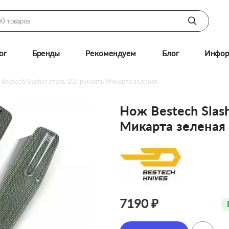
ог
Бренды
Рекомендуем
Блог
Инфор
Bestech Slasher сталь D2, рукоять Микарта зеленая
Нож Bestech Slash
Микарта зеленая
7190 ₽