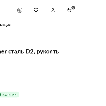
0
мация
er сталь D2, рукоять
В наличии