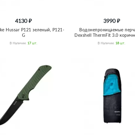
4130 ₽
3990 ₽
ke Hussar P121 зеленый, P121-
Водонепроницаемые перч
G
Dexshell ThermFit 3.0 корич
В Наличии:
17
Шт.
В Наличии:
18
Шт.