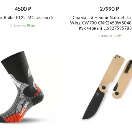
4500 ₽
27990 ₽
ж Ruike P122-MG зеленый
Спальный мешок Naturehike 
Wing CW700 CNK2450WS048
В Наличии:
89
Шт.
пух черный L,692759578
В Наличии:
1
Шт.