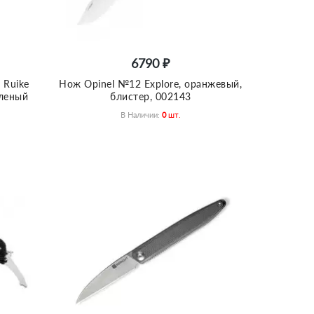
6790 ₽
 Ruike
Нож Opinel №12 Explore, оранжевый,
еленый
блистер, 002143
В Наличии:
0
Шт.