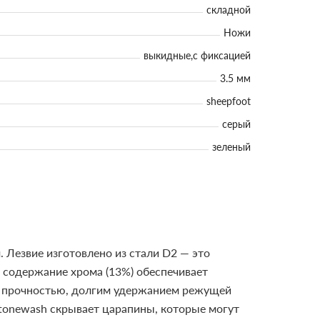
складной
Ножи
выкидные,с фиксацией
3.5 мм
sheepfoot
серый
зеленый
.
Лезвие изготовлено из стали D2 — это
 содержание хрома (13%) обеспечивает
я прочностью, долгим удержанием режущей
 stonewash скрывает царапины, которые могут