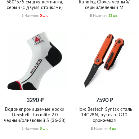
680*575 см для кемпинга,
Running Gloves черный/
серый (с двумя стойками)
серый/зеленый M
В Наличии:
0
Шт.
В Наличии:
33
Шт.
3290 ₽
7590 ₽
Водонепроницаемые носки
Нож Bestech Syntax сталь
Dexshell Thermlite 2.0
14C28N, рукоять G10
черный/оливковый S (36-38)
оранжевая
В Наличии:
8
Шт.
В Наличии:
4
Шт.