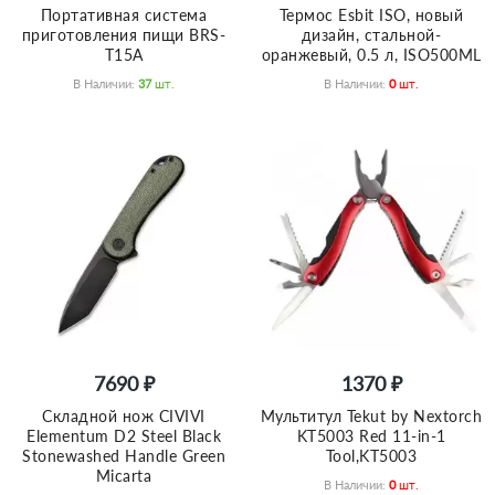
Портативная система
Термос Esbit ISO, новый
приготовления пищи BRS-
дизайн, cтальной-
T15A
оранжевый, 0.5 л, ISO500ML
В Наличии:
37
Шт.
В Наличии:
0
Шт.
7690 ₽
1370 ₽
Складной нож CIVIVI
Мультитул Tekut by Nextorch
Elementum D2 Steel Black
KT5003 Red 11-in-1
Stonewashed Handle Green
Tool,KT5003
Micarta
В Наличии:
0
Шт.