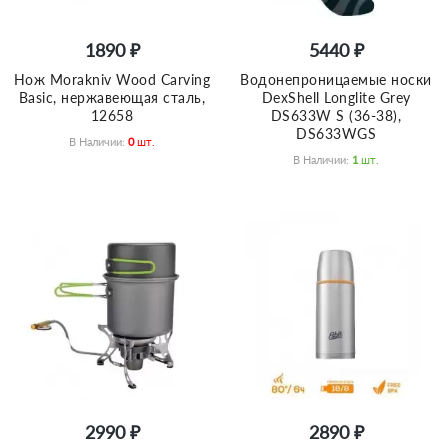
1890 ₽
5440 ₽
Нож Morakniv Wood Carving
Водонепроницаемые носки
Basic, нержавеющая сталь,
DexShell Longlite Grey
12658
DS633W S (36-38),
DS633WGS
В Наличии:
0
Шт.
В Наличии:
1
Шт.
2990 ₽
2890 ₽