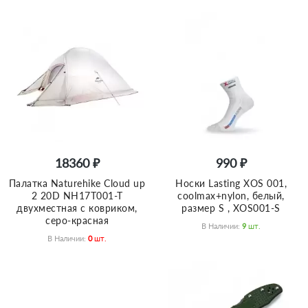
18360 ₽
990 ₽
Палатка Naturehike Сloud up
Носки Lasting XOS 001,
2 20D NH17T001-T
coolmax+nylon, белый,
двухместная с ковриком,
размер S , XOS001-S
серо-красная
В Наличии:
9
Шт.
В Наличии:
0
Шт.