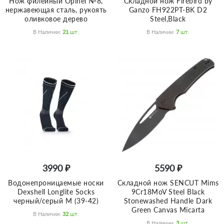
Нож филейный Opinel №8,
Складной нож Firebird by
нержавеющая сталь, рукоять
Ganzo FH922PT-BK D2
оливковое дерево
Steel,Black
В Наличии:
21
Шт.
В Наличии:
7
Шт.
3990 ₽
5590 ₽
Водонепроницаемые носки
Складной нож SENCUT Mims
Dexshell Longlite Socks
9Cr18MoV Steel Black
черный/серый M (39-42)
Stonewashed Handle Dark
Green Canvas Micarta
В Наличии:
32
Шт.
В Наличии:
3
Шт.