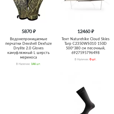
5870 ₽
12460 ₽
Водонепроницаемые
Тент Naturehike Cloud Skies
перчатки Dexshell Dexfuze
Tarp C2350WS010 150D
Drylite 2.0 Gloves
500*380 см песочный,
камуфляжный L шерсть
6927595796498
мериноса
В Наличии:
0
Шт.
В Наличии:
146
Шт.