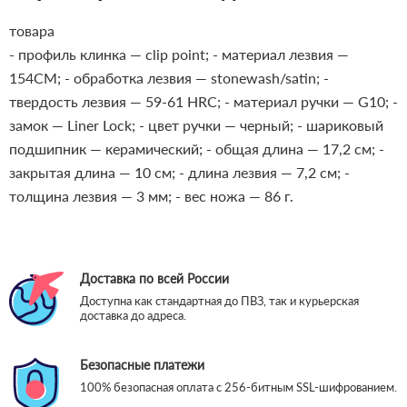
товара
- профиль клинка — clip point;
- материал лезвия —
154CM;
- обработка лезвия — stonewash/satin;
-
твердость лезвия — 59-61 HRC;
- материал ручки — G10;
-
замок — Liner Lock;
- цвет ручки — черный;
- шариковый
подшипник — керамический;
- общая длина — 17,2 см;
-
закрытая длина — 10 см;
- длина лезвия — 7,2 см;
-
толщина лезвия — 3 мм;
- вес ножа — 86 г.
Доставка по всей России
Доступна как стандартная до ПВЗ, так и курьерская
доставка до адреса.
Безопасные платежи
100% безопасная оплата с 256-битным SSL-шифрованием.