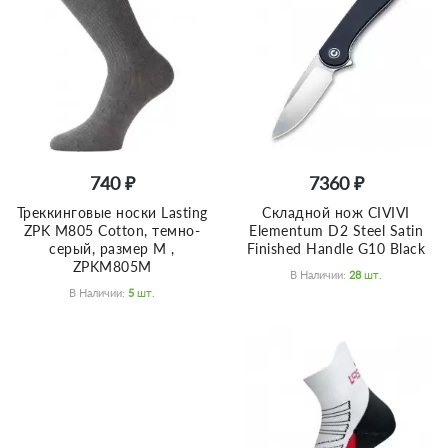
740 ₽
7360 ₽
Треккинговые носки Lasting
Складной нож CIVIVI
ZPK M805 Cotton, темно-
Elementum D2 Steel Satin
серый, размер M ,
Finished Handle G10 Black
ZPKM805M
В Наличии:
28
Шт.
В Наличии:
5
Шт.