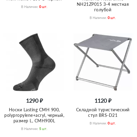
NH21ZP015 3-4 местная
В Наличии:
0
Шт.
голубой
В Наличии:
0
Шт.
1290 ₽
1120 ₽
Носки Lasting CMH 900,
Складной туристический
polypropylene+acryl, черный,
стул BRS-D21
размер L, CMH900L
В Наличии:
0
Шт.
В Наличии:
5
Шт.