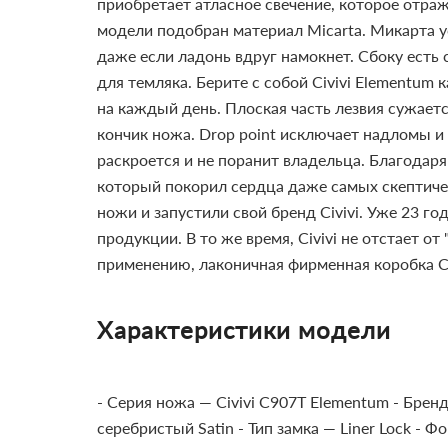
приобретает атласное свечение, которое отраж
модели подобран материал Micarta. Микарта ус
даже если ладонь вдруг намокнет. Сбоку есть
для темляка. Берите с собой Civivi Elementum
на каждый день. Плоская часть лезвия сужаетс
кончик ножа. Drop point исключает надломы и
раскроется и не поранит владельца. Благодар
который покорил сердца даже самых скептичес
ножи и запустили свой бренд Civivi. Уже 23 
продукции. В то же время, Civivi не отстает 
применению, лаконичная фирменная коробка Ci
Характеристики модели
- Серия ножа — Civivi C907T Elementum
- Бренд
серебристый Satin
- Тип замка — Liner Lock
- Фо