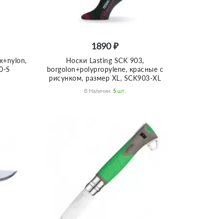
1890 ₽
x+nylon,
Носки Lasting SCK 903,
0-S
borgolon+polypropylene, красные c
рисунком, размер XL, SCK903-XL
В Наличии:
5
Шт.