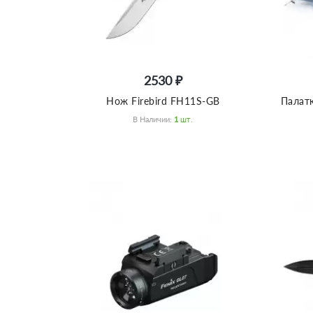
2530 ₽
Нож Firebird FH11S-GB
Палат
В Наличии:
1
Шт.