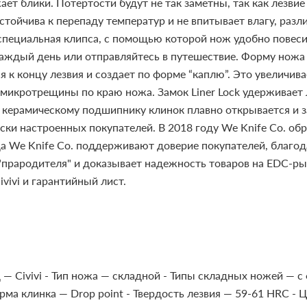
ает блики. Потертости будут не так заметны, так как лезви
тойчива к перепаду температур и не впитывает влагу, разли
 специальная клипса, с помощью которой нож удобно повесит
 каждый день или отправляйтесь в путешествие.
Форму ножа 
я к концу лезвия и создает по форме “каплю”. Это увеличив
 микротрещины по краю ножа. Замок Liner Lock удерживает 
я керамическому подшипнику клинок плавно открывается и з
ки настроенных покупателей. В 2018 году We Knife Co. об
года We Knife Co. поддерживают доверие покупателей, благ
от "прародителя" и доказывает надежность товаров на EDC-р
vivi и гарантийный лист.
 — Civivi
- Тип ножа — складной
- Типы складных ножей — с
рма клинка — Drop point
- Твердость лезвия — 59-61 HRC
- 