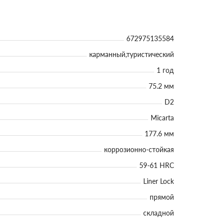
672975135584
карманный,туристический
1 год
75.2 мм
D2
Micarta
177.6 мм
коррозионно-стойкая
59-61 HRC
Liner Lock
прямой
складной