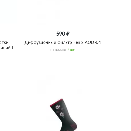
590 ₽
атки
Диффузионный фильтр Fenix AOD-04
синий L
В Наличии:
5
Шт.