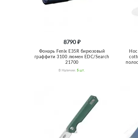
8790 ₽
Фонарь Fenix E35R бирюзовый
Нос
граффити 3100 люмен EDC/Search
cot
21700
полос
В Наличии:
5
Шт.