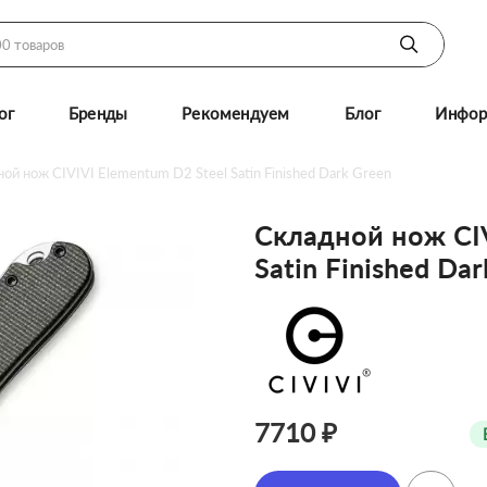
ог
Бренды
Рекомендуем
Блог
Инфор
ой нож CIVIVI Elementum D2 Steel Satin Finished Dark Green
Складной нож CIV
Satin Finished Da
7710 ₽