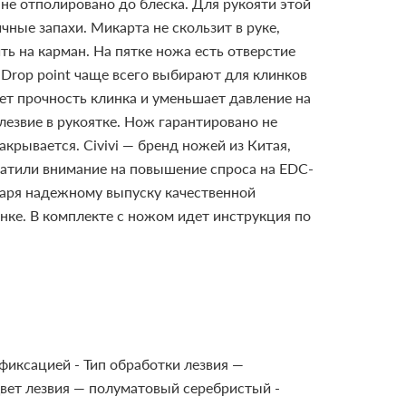
е не отполировано до блеска.
Для рукояти этой
чные запахи. Микарта не скользит в руке,
ь на карман. На пятке ножа есть отверстие
Drop point чаще всего выбирают для клинков
ает прочность клинка и уменьшает давление на
лезвие в рукоятке. Нож гарантировано не
акрывается.
Civivi — бренд ножей из Китая,
ратили внимание на повышение спроса на EDC-
одаря надежному выпуску качественной
ынке.
В комплекте с ножом идет инструкция по
 фиксацией
- Тип обработки лезвия —
Цвет лезвия — полуматовый серебристый
-