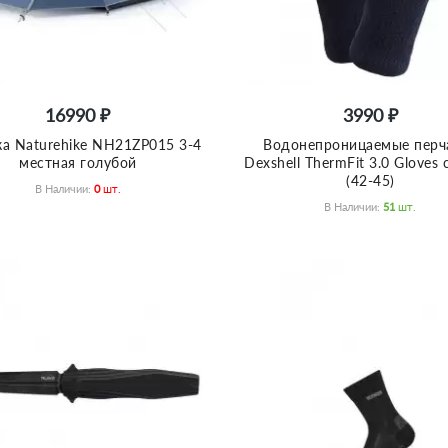
16990 ₽
3990 ₽
ка Naturehike NH21ZP015 3-4
Водонепроницаемые перч
местная голубой
Dexshell ThermFit 3.0 Gloves 
(42-45)
В Наличии:
0
Шт.
В Наличии:
51
Шт.