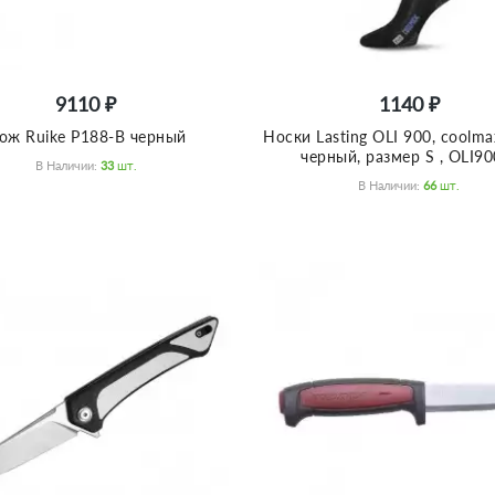
9110 ₽
1140 ₽
ож Ruike P188-B черный
Носки Lasting OLI 900, coolma
черный, размер S , OLI90
В Наличии:
33
Шт.
В Наличии:
66
Шт.