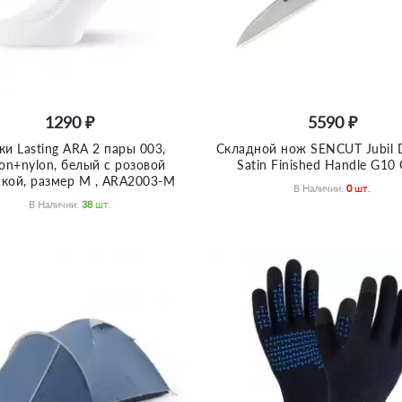
1290 ₽
5590 ₽
ки Lasting ARA 2 пары 003,
Складной нож SENCUT Jubil D
ton+nylon, белый с розовой
Satin Finished Handle G10 
кой, размер M , ARA2003-M
В Наличии:
0
Шт.
В Наличии:
38
Шт.