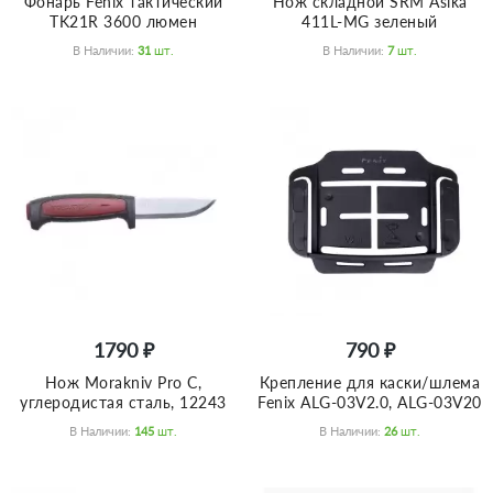
Фонарь Fenix тактический
Нож складной SRM Asika
TK21R 3600 люмен
411L-MG зеленый
В Наличии:
31
Шт.
В Наличии:
7
Шт.
1790 ₽
790 ₽
Нож Morakniv Pro C,
Крепление для каски/шлема
углеродистая сталь, 12243
Fenix ALG-03V2.0, ALG-03V20
В Наличии:
145
Шт.
В Наличии:
26
Шт.