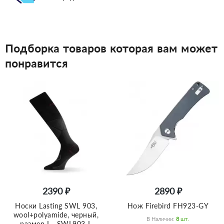
Подборка товаров которая вам может
понравится
2390 ₽
2890 ₽
Носки Lasting SWL 903,
Нож Firebird FH923-GY
wool+polyamide, черный,
В Наличии:
8
Шт.
размер L , SWL903-L