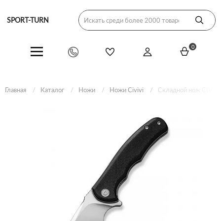
SPORT-TURN
0
Главная
Каталог
Ножи
Ножи Civivi
Складной нож CIVIVI M