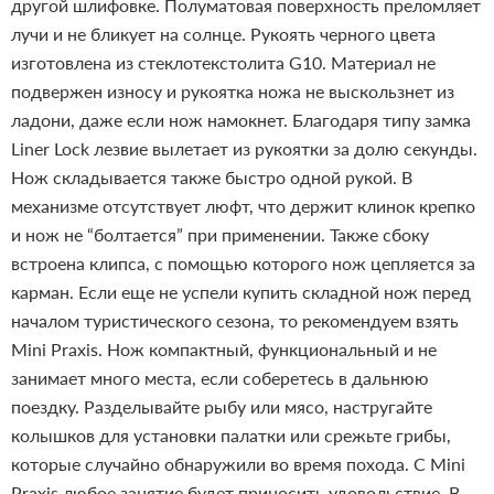
другой шлифовке. Полуматовая поверхность преломляет
лучи и не бликует на солнце.
Рукоять черного цвета
изготовлена из стеклотекстолита G10. Материал не
подвержен износу и рукоятка ножа не выскользнет из
ладони, даже если нож намокнет. Благодаря типу замка
Liner Lock лезвие вылетает из рукоятки за долю секунды.
Нож складывается также быстро одной рукой. В
механизме отсутствует люфт, что держит клинок крепко
и нож не “болтается” при применении. Также сбоку
встроена клипса, с помощью которого нож цепляется за
карман.
Если еще не успели купить складной нож перед
началом туристического сезона, то рекомендуем взять
Mini Praxis. Нож компактный, функциональный и не
занимает много места, если соберетесь в дальнюю
поездку. Разделывайте рыбу или мясо, настругайте
колышков для установки палатки или срежьте грибы,
которые случайно обнаружили во время похода. С Mini
Praxis любое занятие будет приносить удовольствие.
В