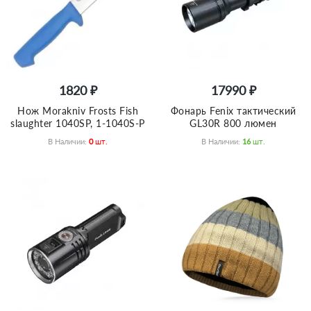
1820 ₽
17990 ₽
Нож Morakniv Frosts Fish
Фонарь Fenix тактический
slaughter 1040SP, 1-1040S-Р
GL30R 800 люмен
В Наличии:
0
Шт.
В Наличии:
16
Шт.