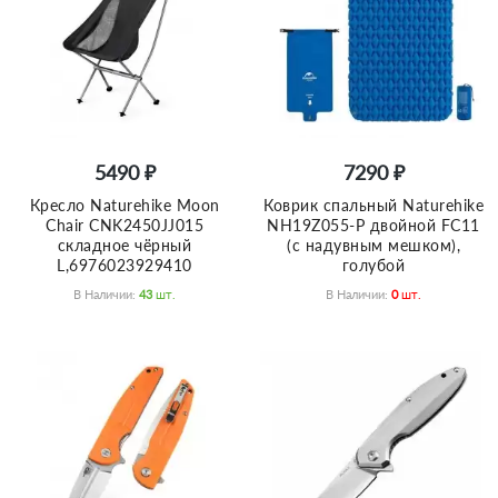
5490 ₽
7290 ₽
Кресло Naturehike Moon
Коврик спальный Naturehike
Chair CNK2450JJ015
NH19Z055-P двойной FC11
складное чёрный
(с надувным мешком),
L,6976023929410
голубой
В Наличии:
43
Шт.
В Наличии:
0
Шт.