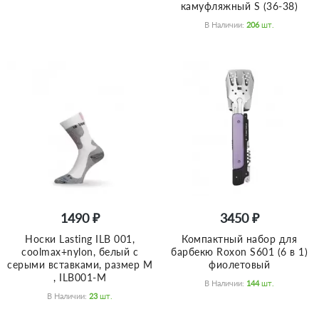
камуфляжный S (36-38)
В Наличии:
206
Шт.
1490 ₽
3450 ₽
Носки Lasting ILB 001,
Компактный набор для
coolmax+nylon, белый с
барбекю Roxon S601 (6 в 1)
серыми вставками, размер M
фиолетовый
, ILB001-M
В Наличии:
144
Шт.
В Наличии:
23
Шт.