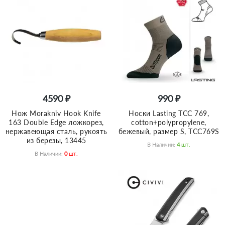
4590 ₽
990 ₽
Нож Morakniv Hook Knife
Носки Lasting TCC 769,
163 Double Edge ложкорез,
cotton+polypropylene,
нержавеющая сталь, рукоять
бежевый, размер S, TCC769S
из березы, 13445
В Наличии:
4
Шт.
В Наличии:
0
Шт.