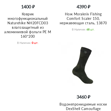
1400 ₽
4390 ₽
Коврик
Нож Morakniv Fishing
многофункциональный
Comfort Scaler 150,
Naturehike NH20FCD03
нержавеющая сталь, 13870
влагозащитный из
В Наличии:
68
Шт.
алюминиевой фольги PE M
160*200
В Наличии:
0
Шт.
3460 ₽
Водонепроницаемые носки
DexShell Camouflage