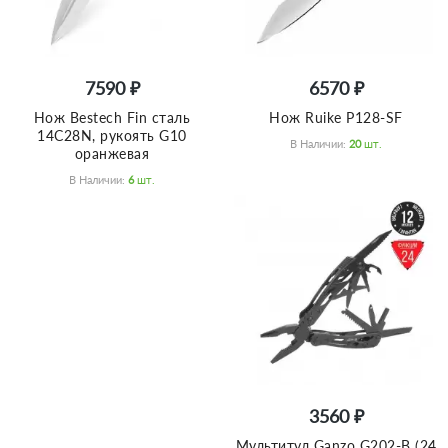
7590 ₽
6570 ₽
Нож Bestech Fin сталь
Нож Ruike P128-SF
14C28N, рукоять G10
В Наличии:
20
Шт.
оранжевая
В Наличии:
6
Шт.
3560 ₽
Мультитул Ganzo G202-B (24