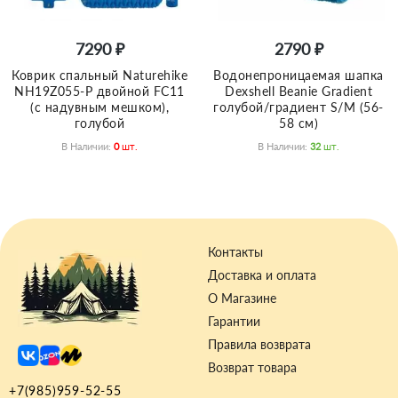
7290 ₽
2790 ₽
Коврик спальный Naturehike
Водонепроницаемая шапка
NH19Z055-P двойной FC11
Dexshell Beanie Gradient
(с надувным мешком),
голубой/градиент S/M (56-
голубой
58 см)
В Наличии:
0
Шт.
В Наличии:
32
Шт.
Контакты
Доставка и оплата
О Магазине
Гарантии
Правила возврата
Возврат товара
+7(985)959-52-55