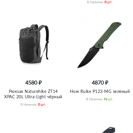
В Наличии:
0
Шт.
4580 ₽
4870 ₽
Рюкзак Naturehike ZT14
Нож Ruike P123-MG зеленый
XPAC 20L Ultra-Light чёрный
В Наличии:
96
Шт.
В Наличии:
0
Шт.