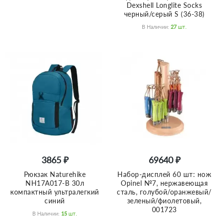
Dexshell Longlite Socks
черный/серый S (36-38)
В Наличии:
27
Шт.
3865 ₽
69640 ₽
Рюкзак Naturehike
Набор-дисплей 60 шт: нож
NH17A017-B 30л
Opinel №7, нержавеющая
компактный ультралегкий
сталь, голубой/оранжевый/
синий
зеленый/фиолетовый,
001723
В Наличии:
15
Шт.