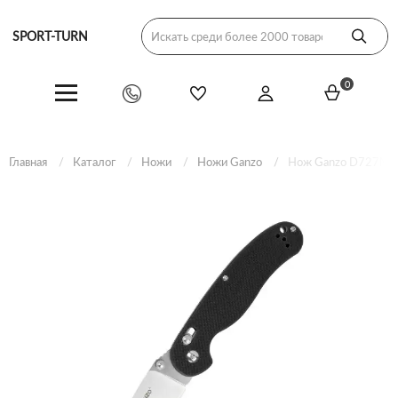
SPORT-TURN
0
Главная
Каталог
Ножи
Ножи Ganzo
Нож Ganzo D727M-BK