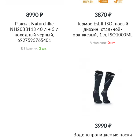
8990 ₽
3870 ₽
Рюкзак Naturehike
Термос Esbit ISO, новый
NH20BB113 40 л + 5 л
дизайн, cтальной-
походный черный,
оранжевый, 1 л, ISO1000ML
6927595765401
В Наличии:
0
Шт.
В Наличии:
2
Шт.
3990 ₽
Водонепроницаемые носки