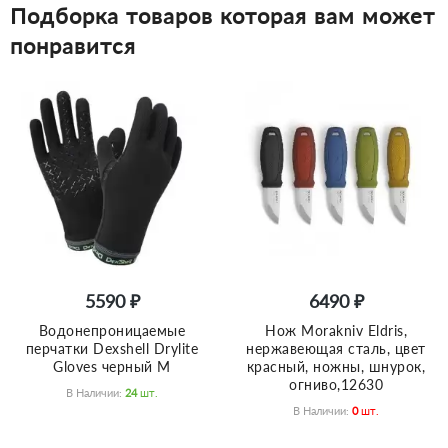
Подборка товаров которая вам может
понравится
5590 ₽
6490 ₽
Водонепроницаемые
Нож Morakniv Eldris,
перчатки Dexshell Drylite
нержавеющая сталь, цвет
Gloves черный M
красный, ножны, шнурок,
огниво,12630
В Наличии:
24
Шт.
В Наличии:
0
Шт.