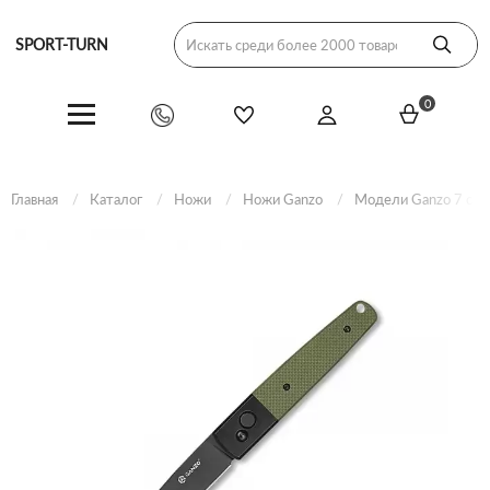
SPORT-TURN
0
Главная
Каталог
Ножи
Ножи Ganzo
Модели Ganzo 7 сер