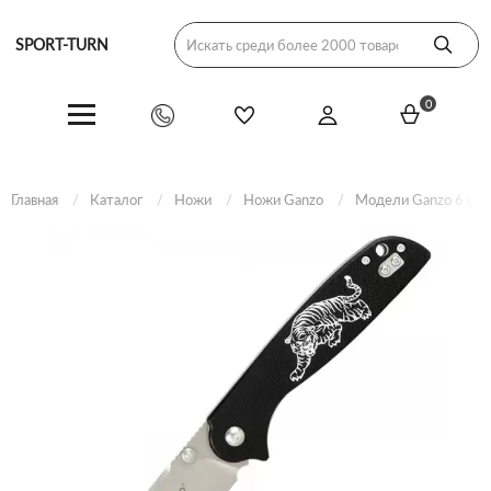
SPORT-TURN
0
Главная
Каталог
Ножи
Ножи Ganzo
Модели Ganzo 6 сер