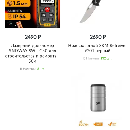
2490 ₽
2690 ₽
Лазерный дальномер
Нож складной SRM Retreiver
SNDWAY SW-TG50 для
9201 черный
строительства и ремонта -
В Наличии:
132
Шт.
50м
В Наличии:
2
Шт.