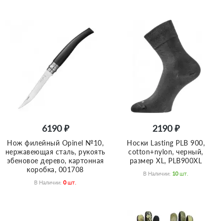
6190 ₽
2190 ₽
Нож филейный Opinel №10,
Носки Lasting PLB 900,
нержавеющая сталь, рукоять
cotton+nylon, черный,
эбеновое дерево, картонная
размер XL, PLB900XL
коробка, 001708
В Наличии:
10
Шт.
В Наличии:
0
Шт.