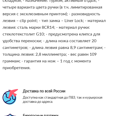
складной;
- назначение: туризм, активный отдых;
-
четыре варианта цвета ручки (в т.ч. лимитированная
версия с эксклюзивным принтом);
- разновидность
лезвия – clip point;
- тип замка – Liner Lock;
- материал
лезвия: сталь марки 8CR14;
- материал ручки:
стеклотекстолит G10;
- предусмотрена клипса для
удобства переноски;
- длина ножа составляет 20
сантиметров;
- длина лезвия равна 8,9 сантиметрам;
-
толщина лезвия: 2,8 миллиметра;
- вес равен 109
граммам;
- гарантия на нож – 1 год с момента
приобретения.
Доставка по всей России
Доступна как стандартная до ПВЗ, так и курьерская
доставка до адреса.
Безопасные платежи