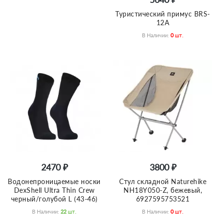
Туристический примус BRS-
12A
В Наличии:
0
Шт.
2470 ₽
3800 ₽
Водонепроницаемые носки
Стул складной Naturehike
DexShell Ultra Thin Crew
NH18Y050-Z, бежевый,
черный/голубой L (43-46)
6927595753521
В Наличии:
22
Шт.
В Наличии:
0
Шт.