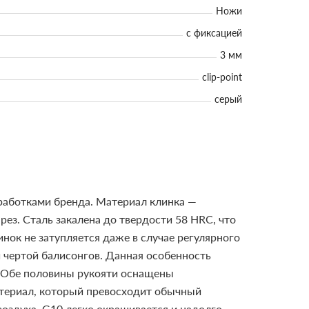
Ножи
с фиксацией
3 мм
clip-point
серый
работками бренда. Материал клинка —
ез. Сталь закалена до твердости 58 HRC, что
нок не затупляется даже в случае регулярного
й чертой балисонгов. Данная особенность
. Обе половины рукояти оснащены
атериал, который превосходит обычный
воздуха. G10 легко окрашивается и надолго