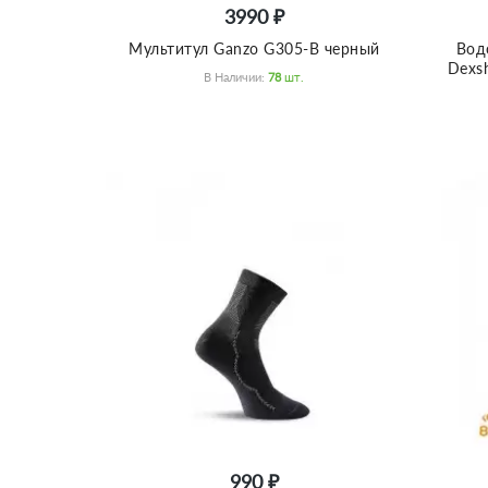
3990 ₽
Мультитул Ganzo G305-B черный
Вод
Dexsh
В Наличии:
78
Шт.
990 ₽