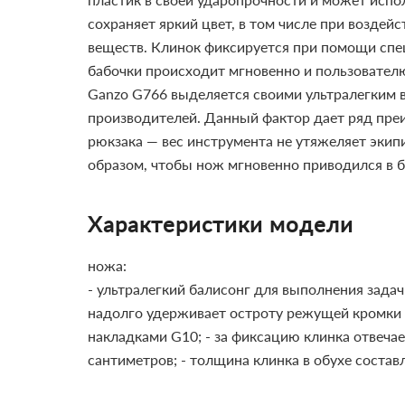
сохраняет яркий цвет, в том числе при возде
веществ.
Клинок фиксируется при помощи спец
бабочки происходит мгновенно и пользователю
Ganzo G766 выделяется своими ультралегким ве
производителей. Данный фактор дает ряд пре
рюкзака — вес инструмента не утяжеляет экип
образом, чтобы нож мгновенно приводился в б
Характеристики модели
ножа:
- ультралегкий балисонг для выполнения зада
надолго удерживает остроту режущей кромки и
накладками G10;
- за фиксацию клинка отвеча
сантиметров;
- толщина клинка в обухе состав