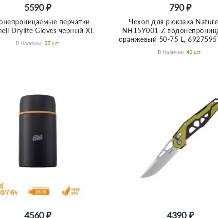
5590 ₽
790 ₽
онепроницаемые перчатки
Чехол для рюкзака Nature
ell Drylite Gloves черный XL
NH15Y001-Z водонепрониц
оранжевый 50-75 L, 692759
В Наличии:
27
Шт.
В Наличии:
41
Шт.
4560 ₽
4390 ₽