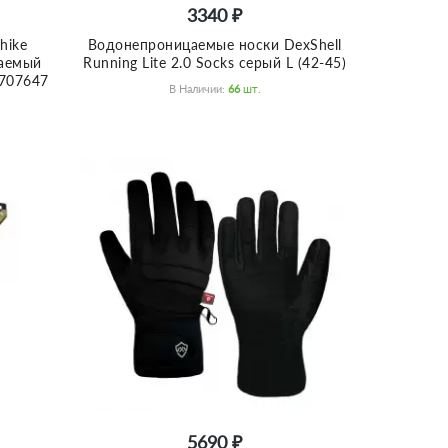
3340 ₽
hike
Водонепроницаемые носки DexShell
аемый
Running Lite 2.0 Socks серый L (42-45)
5707647
В Наличии:
66
Шт.
5690 ₽