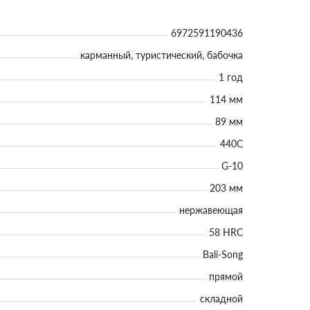
6972591190436
карманный, туристический, бабочка
1 год
114 мм
89 мм
440C
G-10
203 мм
нержавеющая
58 HRC
Bali-Song
прямой
складной