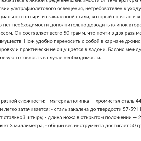
йствии ультрафиолетового освещения, нетребователен к уход
иального штыря из закаленной стали, который спрятан в ко
 нет необходимости дополнительно доводить клинок второ
сом. Он составляет всего 50 грамм, что почти в два раза 
имуществ. Нож удобно переносить с собой в кармане джинс
ировку и практически не ощущается в ладони. Баланс между
оевую готовность в случае необходимости.
ч разной сложности;
- материал клинка — хромистая сталь 4
 легко затачивается;
- сталь закалена до твердости 57-59 
ет стальной штырь;
- длина ножа в открытом положении — 2
ляет 3 миллиметра;
- общий вес инструмента достигает 50 г