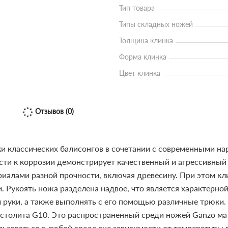
Тип товара
Типы складных ножей
Толщина клинка
Форма клинка
Цвет клинка
Отзывов (0)
и классических балисонгов в сочетании с современными на
сти к коррозии демонстрирует качественный и агрессивный р
риалами разной прочности, включая древесину. При этом кли
и.
Рукоять ножа разделена надвое, что является характерно
 руки, а также выполнять с его помощью различные трюки
столита G10. Это распространенный среди ножей Ganzo м
льзоваться в любой среде вне зависимости от температуры 