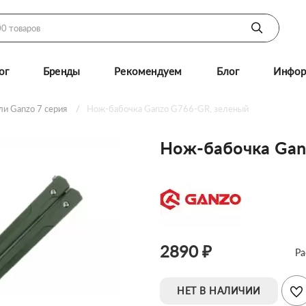
ог
Бренды
Рекомендуем
Блог
Инфор
и Ganzo 7 серия
Нож-бабочка Ganzo G766-GR, зеленый
Нож-бабочка Gan
2890 ₽
Ра
НЕТ В НАЛИЧИИ