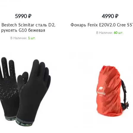
5990 ₽
4990 ₽
Bestech Scimitar сталь D2,
Фонарь Fenix E20V2.0 Cree S
рукоять G10 бежевая
В Наличии:
60
Шт.
В Наличии:
1
Шт.