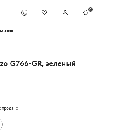
0
мация
zo G766-GR, зеленый
спродано