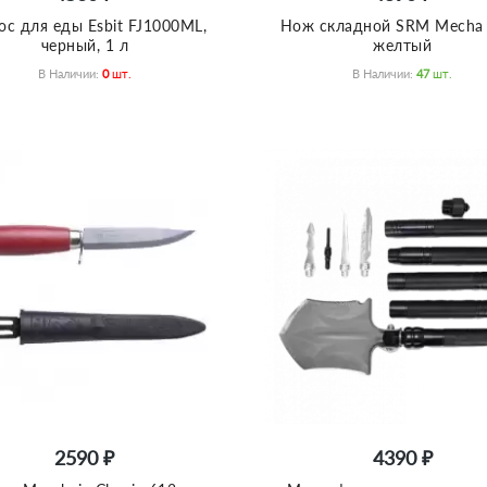
ос для еды Esbit FJ1000ML,
Нож складной SRM Mecha
черный, 1 л
желтый
В Наличии:
0
Шт.
В Наличии:
47
Шт.
2590 ₽
4390 ₽