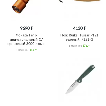
9690 ₽
4130 ₽
Фонарь Fenix
Нож Ruike Hussar P121
индустриальный C7
зеленый, P121-G
оранжевый 3000 люмен
В Наличии:
17
Шт.
В Наличии:
11
Шт.