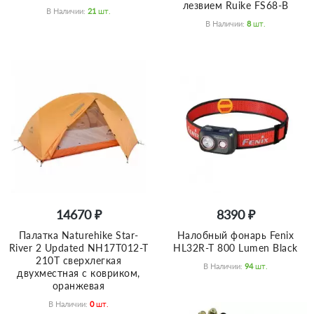
лезвием Ruike FS68-B
В Наличии:
21
Шт.
В Наличии:
8
Шт.
14670 ₽
8390 ₽
Палатка Naturehike Star-
Налобный фонарь Fenix
River 2 Updated NH17T012-T
HL32R-T 800 Lumen Black
210T сверхлегкая
В Наличии:
94
Шт.
двухместная с ковриком,
оранжевая
В Наличии:
0
Шт.