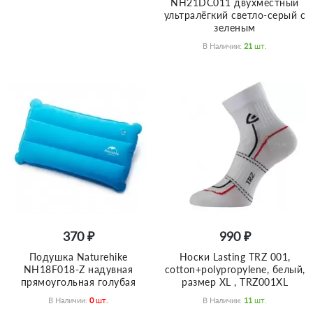
NH21DC011 двухместный
ультралёгкий светло-серый с
зеленым
В Наличии:
21
Шт.
370 ₽
990 ₽
Подушка Naturehike
Носки Lasting TRZ 001,
NH18F018-Z надувная
cotton+polypropylene, белый,
прямоугольная голубая
размер XL , TRZ001XL
В Наличии:
0
Шт.
В Наличии:
11
Шт.