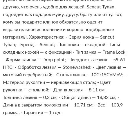
другую, что очень удобно для левшей.
Sencut Tynan
подойдет как подарок мужу, другу, брату или отцу. Тот,
кому вы подарите клинок обязательно оценит
выразительное исполнение и хорошо подобранные
материалы.
Характеристика:
- Серия ножа — Sencut
Tynan;
- Бренд — Sencut;
- Тип ножа — складной
- Типы
складных ножей — с фиксацией
- Тип замка — Frame Lock;
- Форма клинка — Drop point;
- Твердость лезвия — 59-61
HRC;
- Обработка лезвия — Stonewashed;
- Цвет лезвия —
матовый серебристый;
- Сталь клинка — 10Cr15CoMoV;
-
Материал рукоятки — нержавеющая сталь;
- Цвет
рукоятки — стальной;
- Длина лезвия — 8,11 см;
-
Толщина лезвия — 0,3 см;
- Общая длина — 18,82 см;
-
Длина в закрытом положении — 10,71 см;
- Вес — 103,9
грамма;
- Гарантия — 1 год.