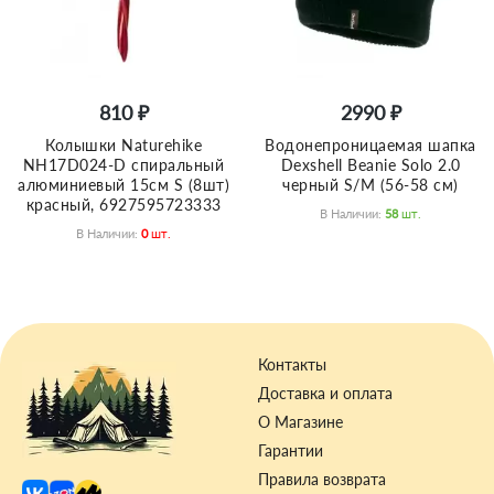
810 ₽
2990 ₽
Колышки Naturehike
Водонепроницаемая шапка
NH17D024-D спиральный
Dexshell Beanie Solo 2.0
алюминиевый 15см S (8шт)
черный S/M (56-58 см)
красный, 6927595723333
В Наличии:
58
Шт.
В Наличии:
0
Шт.
Контакты
Доставка и оплата
О Магазине
Гарантии
Правила возврата