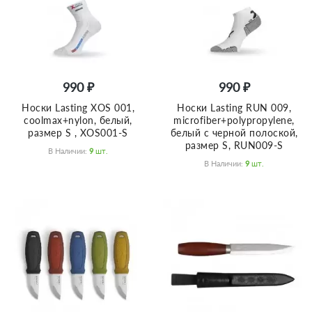
990 ₽
990 ₽
Носки Lasting XOS 001,
Носки Lasting RUN 009,
coolmax+nylon, белый,
microfiber+polypropylene,
размер S , XOS001-S
белый с черной полоской,
размер S, RUN009-S
В Наличии:
9
Шт.
В Наличии:
9
Шт.