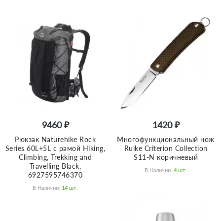
9460 ₽
1420 ₽
Рюкзак Naturehike Rock
Многофункциональный нож
Series 60L+5L с рамой Hiking,
Ruike Criterion Collection
Climbing, Trekking and
S11-N коричневый
Travelling Black,
В Наличии:
4
Шт.
6927595746370
В Наличии:
14
Шт.