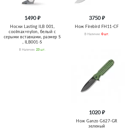
1490 ₽
3750 ₽
Носки Lasting ILB 001,
Нож Firebird FH11-CF
coolmax+nylon, белый с
В Наличии:
0
Шт.
серыми вставками, размер S
, ILB001-S
В Наличии:
23
Шт.
1020 ₽
Нож Ganzo G627-GR
зеленый