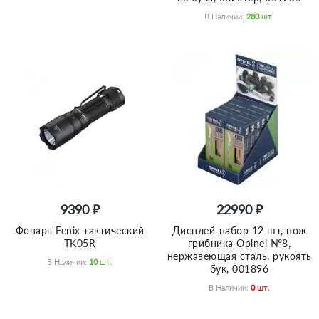
В Наличии:
280
Шт.
9390 ₽
22990 ₽
Фонарь Fenix тактический
Дисплей-набор 12 шт, нож
TK05R
грибника Opinel №8,
нержавеющая сталь, рукоять
В Наличии:
10
Шт.
бук, 001896
В Наличии:
0
Шт.