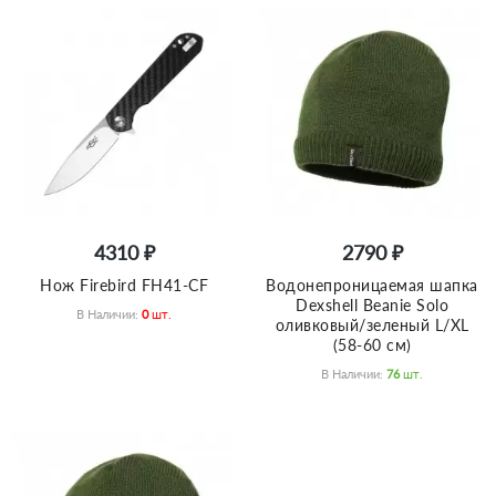
4310 ₽
2790 ₽
Нож Firebird FH41-CF
Водонепроницаемая шапка
Dexshell Beanie Solo
В Наличии:
0
Шт.
оливковый/зеленый L/XL
(58-60 см)
В Наличии:
76
Шт.