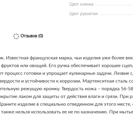
Цвет клинка
Цвет рукоятки
Отзывов (0)
ж. Известная французская марка, чьи изделия уже более в
 фруктов или овощей. Его ручка обеспечивает хорошее сце
ет процесс готовки и упрощает кулинарные задачи.
Лезвие с
вердости и устойчивости к коррозии. Мартенситная сталь со
рительную режущую кромку. Твердость ножа – порядка 56-5
окрытие лаком для защиты от действия влаги и грязи.
При р
раните изделие в специально отведенном для этого месте, 
также нельзя использовать ее не по назначению. При мыть