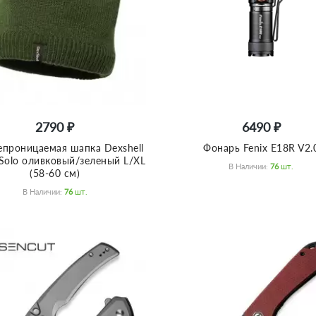
2790 ₽
6490 ₽
проницаемая шапка Dexshell
Фонарь Fenix E18R V2.
 Solo оливковый/зеленый L/XL
В Наличии:
76
Шт.
(58-60 см)
В Наличии:
76
Шт.