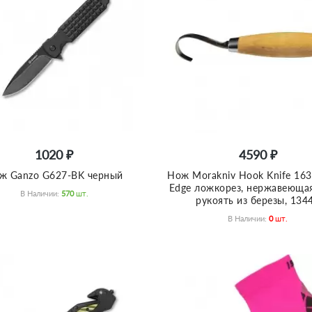
1020 ₽
4590 ₽
ж Ganzo G627-BK черный
Нож Morakniv Hook Knife 163
Edge ложкорез, нержавеющая
В Наличии:
570
Шт.
рукоять из березы, 134
В Наличии:
0
Шт.