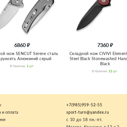
6860 ₽
7360 ₽
ой нож SENCUT Serene сталь
Складной нож CIVIVI Eleme
 рукоять Алюминий серый
Steel Black Stonewashed Han
Black
В Наличии:
1
Шт.
В Наличии:
11
Шт.
ы
+7(985)959-52-55
 и оплата
sport-turn@yandex.ru
ине
с 10 до 18 пн.-пт.
и
Москва, Кошкина д.12 к.2