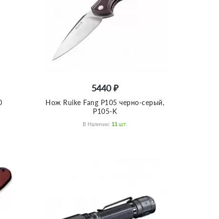
5440 ₽
0
Нож Ruike Fang P105 черно-серый,
P105-K
В Наличии:
11
Шт.