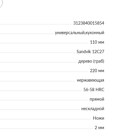
3123840015854
универсальный,кухонный
110 мм
Sandvik 12C27
дерево (граб)
220 мм
нержавеющая
56-58 HRC
прямой
нескладной
Ножи
2 мм