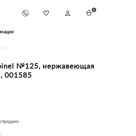
0
мация
1585
inel №125, нержавеющая
, 001585
спродано