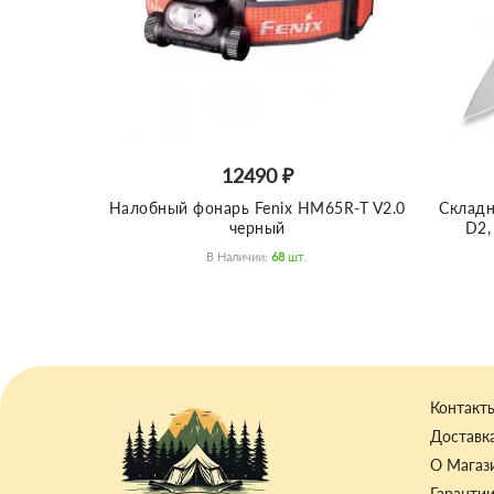
12490 ₽
Налобный фонарь Fenix HM65R-T V2.0
Складн
черный
D2,
В Наличии:
68
Шт.
Контакт
Доставка
О Магаз
Гаранти