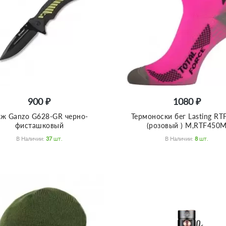
900 ₽
1080 ₽
ж Ganzo G628-GR черно-
Термоноски бег Lasting RT
фисташковый
(розовый ) M,RTF450
В Наличии:
37
Шт.
В Наличии:
8
Шт.