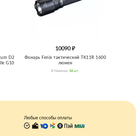
10090 ₽
ntum D2
Фонарь Fenix тактический TK11R 1600
dle G10
люмен
В Наличии:
16
Шт.
Любые способы оплаты