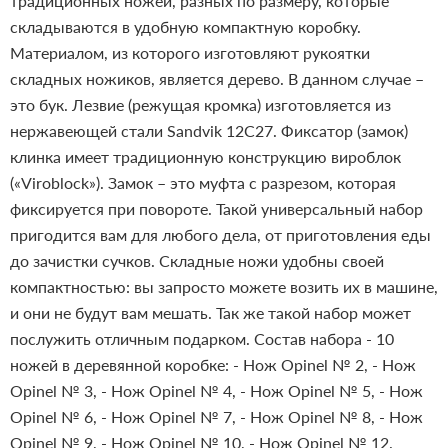
традиционных ножей, разных по размеру, которые
складываются в удобную компактную коробку.
Материалом, из которого изготовляют рукоятки
складных ножиков, является дерево. В данном случае –
это бук. Лезвие (режущая кромка) изготовляется из
нержавеющей стали Sandvik 12C27. Фиксатор (замок)
клинка имеет традиционную конструкцию вироблок
(«Viroblock»). Замок – это муфта с разрезом, которая
фиксируется при повороте. Такой универсальный набор
пригодится вам для любого дела, от приготовления еды
до зачистки сучков. Складные ножи удобны своей
компактностью: вы запросто можете возить их в машине,
и они не будут вам мешать. Так же такой набор может
послужить отличным подарком. Состав набора - 10
ножей в деревянной коробке: - Нож Opinel № 2, - Нож
Opinel № 3, - Нож Opinel № 4, - Нож Opinel № 5, - Нож
Opinel № 6, - Нож Opinel № 7, - Нож Opinel № 8, - Нож
Opinel № 9, - Нож Opinel № 10, - Нож Opinel № 12.