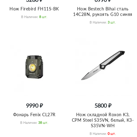
Нож Firebird FH11S-BK
Нож Bestech Bihai сталь
14C28N, рукоять G10 синяя
В Наличии:
8
Шт.
В Наличии:
3
Шт.
9990 ₽
5800 ₽
Фонарь Fenix CL27R
Нож складной Roxon K3,
CPM Steel S35VN, белый, K3-
В Наличии:
38
Шт.
S35VN-WH
В Наличии:
0
Шт.