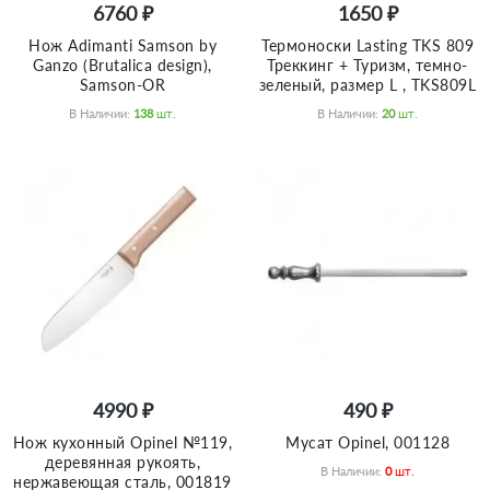
6760 ₽
1650 ₽
Нож Adimanti Samson by
Термоноски Lasting TKS 809
Ganzo (Brutalica design),
Треккинг + Туризм, темно-
Samson-OR
зеленый, размер L , TKS809L
В Наличии:
138
Шт.
В Наличии:
20
Шт.
4990 ₽
490 ₽
Нож кухонный Opinel №119,
Мусат Opinel, 001128
деревянная рукоять,
В Наличии:
0
Шт.
нержавеющая сталь, 001819