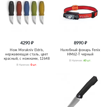
4290 ₽
8990 ₽
Нож Morakniv Eldris,
Налобный фонарь Fenix
нержавеющая сталь, цвет
HM62-T черный
красный, с ножнами, 12648
В Наличии:
60
Шт.
В Наличии:
0
Шт.