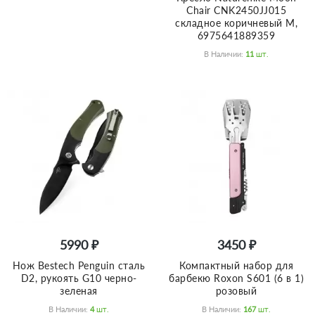
Chair CNK2450JJ015
складное коричневый M,
6975641889359
В Наличии:
11
Шт.
5990 ₽
3450 ₽
Нож Bestech Penguin сталь
Компактный набор для
D2, рукоять G10 черно-
барбекю Roxon S601 (6 в 1)
зеленая
розовый
В Наличии:
4
Шт.
В Наличии:
167
Шт.