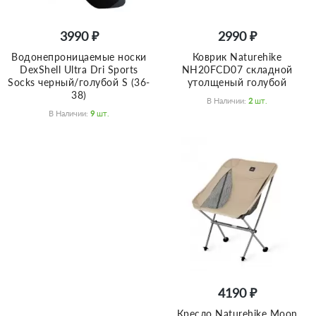
3990 ₽
2990 ₽
Водонепроницаемые носки
Коврик Naturehike
DexShell Ultra Dri Sports
NH20FCD07 складной
Socks черный/голубой S (36-
утолщеный голубой
38)
В Наличии:
2
Шт.
В Наличии:
9
Шт.
4190 ₽
Кресло Naturehike Moon