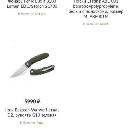
Фонарь Fenix E35R 3100
Носки Lasting ABE 001
Lumen EDC/Search 21700
bamboo+polypropylene,
белый с полосками, размер
В Наличии:
141
Шт.
M, ABE001M
В Наличии:
24
Шт.
5990 ₽
Нож Bestech Warwolf сталь
D2, рукоять G10 зеленая
В Наличии:
4
Шт.