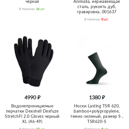
черная
Animalia, нержавеющая
сталь, рукоять дуб,
В Наличии:
16
Шт.
гравировка, 001637
В Наличии:
0
Шт.
4990 ₽
1380 ₽
Водонепроницаемые
Носки Lasting TSR 620,
перчатки Dexshell Dexfuze
bamboo+polypropylene,
StretchFi 2.0 Gloves черный
темно-зеленый, размер S ,
XL (46-49)
TSR620-S
В Наличии:
19
Шт.
В Наличии:
8
Шт.