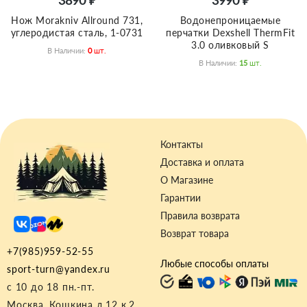
Нож Morakniv Allround 731,
Водонепроницаемые
углеродистая сталь, 1-0731
перчатки Dexshell ThermFit
3.0 оливковый S
В Наличии:
0
Шт.
В Наличии:
15
Шт.
Контакты
Доставка и оплата
О Магазине
Гарантии
Правила возврата
Возврат товара
+7(985)959-52-55
Любые способы оплаты
sport-turn@yandex.ru
с 10 до 18 пн.-пт.
Москва, Кошкина д.12 к.2