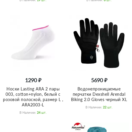
1290 ₽
5690 ₽
Носки Lasting ARA 2 пары
Водонепроницаемые
003, cotton+nylon, белый с
перчатки Dexshell Arendal
розовой полоской, размер L ,
Biking 2.0 Gloves черный XL
ARA2003-L
В Наличии:
22
Шт.
В Наличии:
24
Шт.