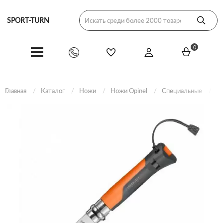
SPORT-TURN
0
Главная
Каталог
Ножи
Ножи Opinel
Специальные
Н