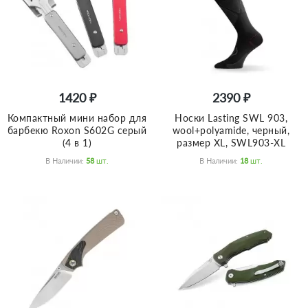
1420 ₽
2390 ₽
Компактный мини набор для
Носки Lasting SWL 903,
барбекю Roxon S602G серый
wool+polyamide, черный,
(4 в 1)
размер XL, SWL903-XL
В Наличии:
58
Шт.
В Наличии:
18
Шт.