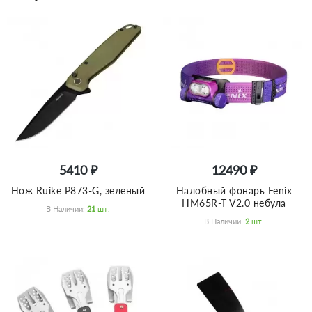
5410 ₽
12490 ₽
Нож Ruike P873-G, зеленый
Налобный фонарь Fenix
HM65R-T V2.0 небула
В Наличии:
21
Шт.
В Наличии:
2
Шт.