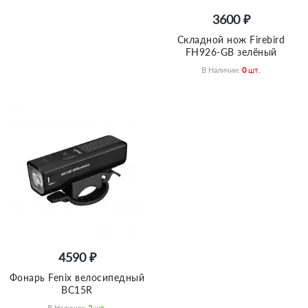
3600 ₽
Складной нож Firebird
FH926-GB зелёный
В Наличии:
0
Шт.
4590 ₽
Фонарь Fenix велосипедный
BC15R
В Наличии:
2
Шт.