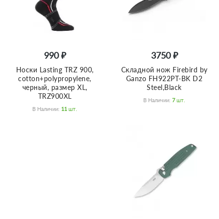
990 ₽
3750 ₽
Носки Lasting TRZ 900,
Складной нож Firebird by
cotton+polypropylene,
Ganzo FH922PT-BK D2
черный, размер XL,
Steel,Black
TRZ900XL
В Наличии:
7
Шт.
В Наличии:
11
Шт.