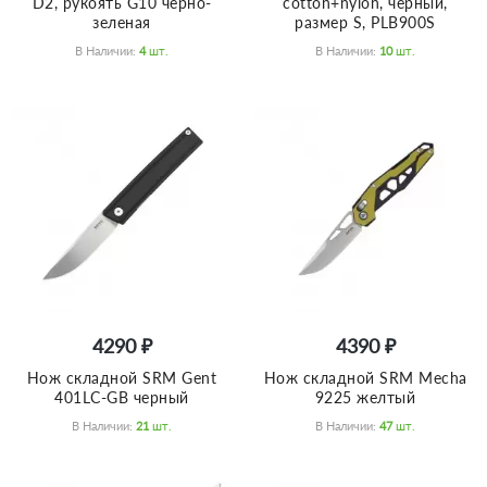
D2, рукоять G10 черно-
cotton+nylon, черный,
зеленая
размер S, PLB900S
В Наличии:
4
Шт.
В Наличии:
10
Шт.
4290 ₽
4390 ₽
Нож складной SRM Gent
Нож складной SRM Mecha
401LC-GB черный
9225 желтый
В Наличии:
21
Шт.
В Наличии:
47
Шт.