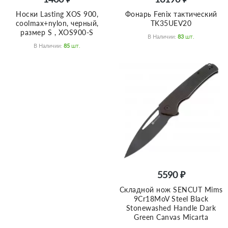
Носки Lasting XOS 900,
Фонарь Fenix тактический
coolmax+nylon, черный,
TK35UEV20
размер S , XOS900-S
В Наличии:
83
Шт.
В Наличии:
85
Шт.
5590 ₽
Складной нож SENCUT Mims
9Cr18MoV Steel Black
Stonewashed Handle Dark
Green Canvas Micarta