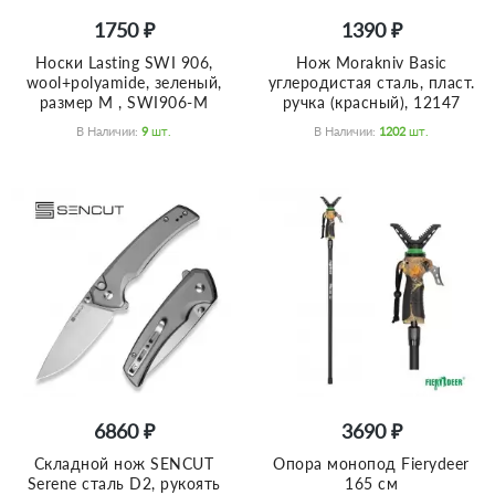
1750 ₽
1390 ₽
Носки Lasting SWI 906,
Нож Morakniv Basic
wool+polyamide, зеленый,
углеродистая сталь, пласт.
размер M , SWI906-M
ручка (красный), 12147
В Наличии:
9
Шт.
В Наличии:
1202
Шт.
6860 ₽
3690 ₽
Складной нож SENCUT
Опора монопод Fierydeer
Serene сталь D2, рукоять
165 см