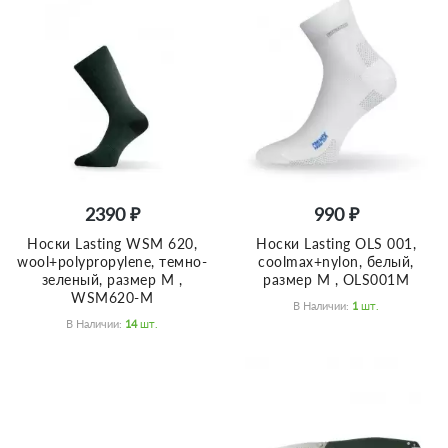
2390 ₽
990 ₽
Носки Lasting WSM 620,
Носки Lasting OLS 001,
wool+polypropylene, темно-
coolmax+nylon, белый,
зеленый, размер M ,
размер M , OLS001M
WSM620-M
В Наличии:
1
Шт.
В Наличии:
14
Шт.