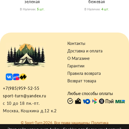
зеленая
бежевая
В Наличии:
5
Шт.
В Наличии:
4
Шт.
Контакты
Доставка и оплата
О Магазине
Гарантии
Правила возврата
Возврат товара
+7(985)959-52-55
Любые способы оплаты
sport-turn@yandex.ru
с 10 до 18 пн.-пт.
Москва, Кошкина д.12 к.2
© Sport-Turn 2026. Все права защищены.
Политика
Конфиденциальности
|
Договор-оферта