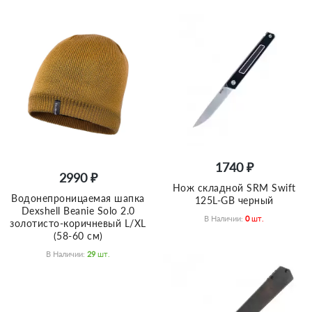
1740 ₽
2990 ₽
Нож складной SRM Swift
Водонепроницаемая шапка
125L-GB черный
Dexshell Beanie Solo 2.0
В Наличии:
0
Шт.
золотисто-коричневый L/XL
(58-60 см)
В Наличии:
29
Шт.