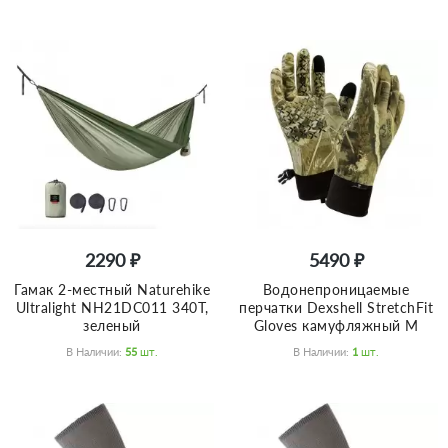
2290 ₽
5490 ₽
Гамак 2-местный Naturehike
Водонепроницаемые
Ultralight NH21DC011 340T,
перчатки Dexshell StretchFit
зеленый
Gloves камуфляжный M
В Наличии:
55
Шт.
В Наличии:
1
Шт.