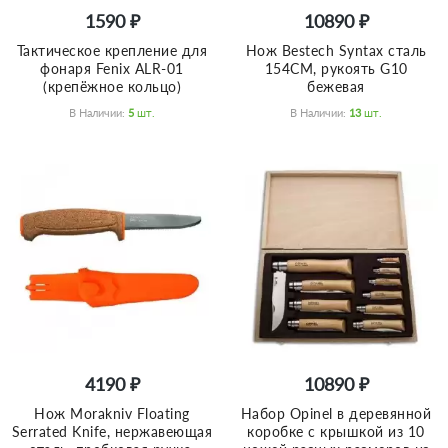
1590 ₽
10890 ₽
Тактическое крепление для
Нож Bestech Syntax сталь
фонаря Fenix ALR-01
154CM, рукоять G10
(крепёжное кольцо)
бежевая
В Наличии:
5
Шт.
В Наличии:
13
Шт.
4190 ₽
10890 ₽
Нож Morakniv Floating
Набор Opinel в деревянной
Serrated Knife, нержавеющая
коробке с крышкой из 10