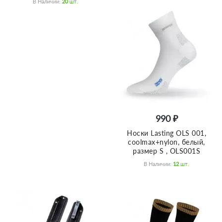
В Наличии:
20
Шт.
990 ₽
Носки Lasting OLS 001,
coolmax+nylon, белый,
размер S , OLS001S
В Наличии:
12
Шт.