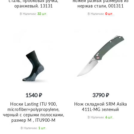
сталь, пробковая ручка,
ножей разных размеров из
оранжевый. 13131
нержав стали, 001311
В Наличии:
32
Шт.
В Наличии:
0
Шт.
1540 ₽
3790 ₽
Носки Lasting ITU 900,
Нож складной SRM Asika
microfiber+polypropylene,
411L-MG зеленый
черный с серыми полосками,
В Наличии:
6
Шт.
размер M , ITU900-M
В Наличии:
1
Шт.