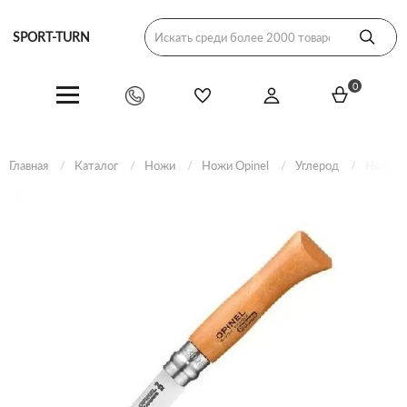
SPORT-TURN
0
Главная
Каталог
Ножи
Ножи Opinel
Углерод
Нож Opi