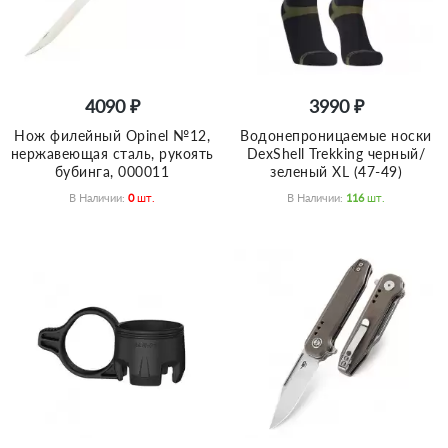
4090 ₽
3990 ₽
Нож филейный Opinel №12,
Водонепроницаемые носки
нержавеющая сталь, рукоять
DexShell Trekking черный/
бубинга, 000011
зеленый XL (47-49)
В Наличии:
0
Шт.
В Наличии:
116
Шт.