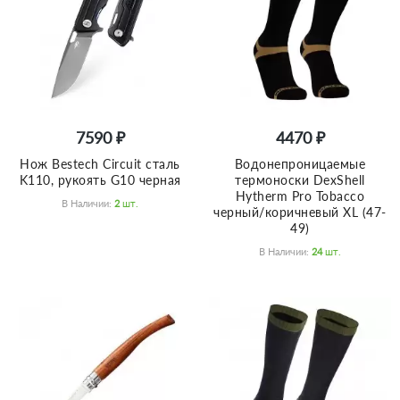
7590 ₽
4470 ₽
Нож Bestech Circuit сталь
Водонепроницаемые
K110, рукоять G10 черная
термоноски DexShell
Hytherm Pro Tobacco
В Наличии:
2
Шт.
черный/коричневый XL (47-
49)
В Наличии:
24
Шт.