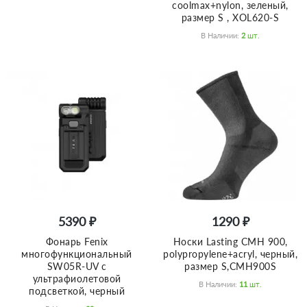
coolmax+nylon, зеленый,
размер S , XOL620-S
В Наличии:
2
Шт.
5390 ₽
1290 ₽
Фонарь Fenix
Носки Lasting CMH 900,
многофункциональный
polypropylene+acryl, черный,
SW05R-UV с
размер S,CMH900S
ультрафиолетовой
В Наличии:
11
Шт.
подсветкой, черный