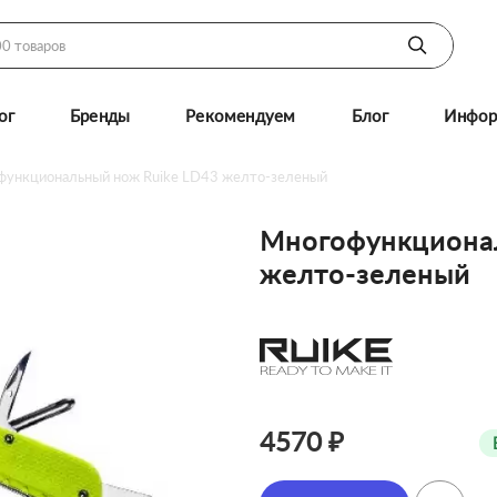
ог
Бренды
Рекомендуем
Блог
Инфор
функциональный нож Ruike LD43 желто-зеленый
Многофункционал
желто-зеленый
4570 ₽