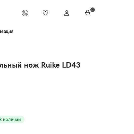
0
мация
ьный нож Ruike LD43
В наличии