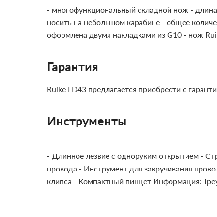
- многофункциональный складной нож
- длин
носить на небольшом карабине
- общее колич
оформлена двумя накладками из G10
- нож Ru
Гарантия
Ruike LD43 предлагается приобрести с гаранти
Инструменты
- Длинное лезвие c одноруким открытием
- Ст
провода
- Инструмент для закручивания прово
клипса
- Компактный пинцет
Информация:
Тре