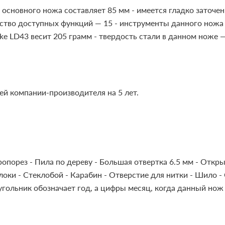
а основного ножа составляет 85 мм
- имеется гладко заточе
ество доступных функций — 15
- инструменты данного нож
ike LD43 весит 205 грамм
- твердость стали в данном ноже 
ей компании-производителя на 5 лет.
ропорез
- Пила по дереву
- Большая отвертка 6.5 мм
- Откры
локи
- Стеклобой
- Карабин
- Отверстие для нитки
- Шило
-
угольник обозначает год, а цифры месяц, когда данный нож