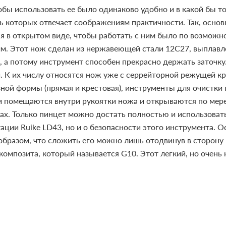
бы использовать ее было одинаково удобно и в какой бы то 
ь которых отвечает соображениям практичности. Так, осно
ся в открытом виде, чтобы работать с ним было по возможн
 мм. Этот нож сделан из нержавеющей стали 12C27, выплав
, а потому инструмент способен прекрасно держать заточку
. К их числу относятся нож уже с серрейторной режущей кр
ной формы (прямая и крестовая), инструменты для очистки 
они помещаются внутри рукоятки ножа и открываются по мер
х. Только пинцет можно достать полностью и использовать
тации Ruike LD43, но и о безопасности этого инструмента.
 образом, что сложить его можно лишь отодвинув в сторон
омпозита, который называется G10. Этот легкий, но очен